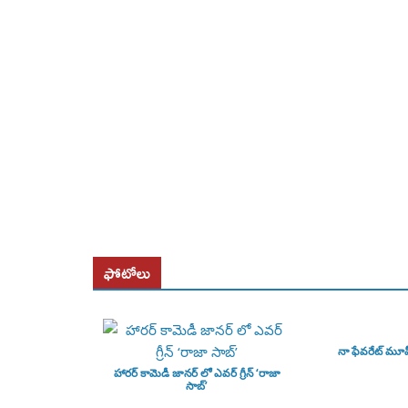
ఫోటోలు
నా ఫేవరేట్ మూ
హారర్ కామెడీ జానర్ లో ఎవర్ గ్రీన్ ‘రాజా
సాబ్’