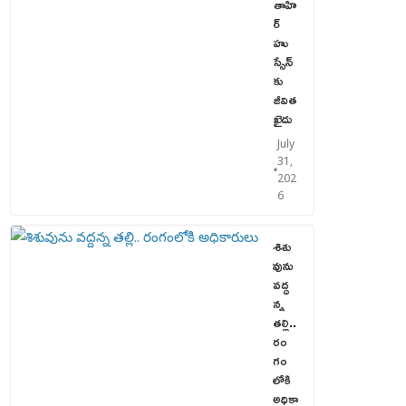
తాహి
ర్
హు
స్సేన్‌
కు
జీవిత
ఖైదు
July
31,
202
6
శిశు
వును
వద్ద
న్న
తల్లి..
రం
గం
లోకి
అధికా