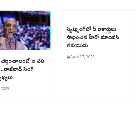
స్విమ్మింగ్‌లో 5 రికార్డులు
సాధించిన హీరో మాధవన్
తనయుడు
April 17, 2023
ో చర్చించాలంటే ఆ పని
.రాజ్‌నాథ్ సింగ్
ాఖ్యలు
 2025