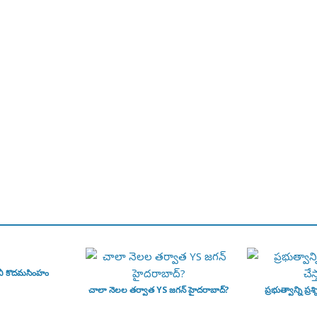
వీ కొదమసింహం
చాలా నెలల తర్వాత YS జగన్ హైదరాబాద్?
ప్రభుత్వాన్ని ప్రశ్న