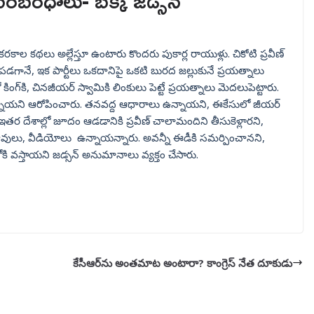
 సంబంధాలు- బక్క జడ్సన్
ల కథలు అల్లేస్తూ ఉంటారు కొందరు పుకార్ల రాయుళ్లు. చికోటి ప్రవీణ్
గానే, ఇక పార్టీలు ఒకదానిపై ఒకటి బురద జల్లుకునే ప్రయత్నాలు
 కింగ్‌కి, చినజీయర్‌ స్వామికి లింకులు పెట్టే ప్రయత్నాలు మెదలుపెట్టారు.
 ఉన్నాయని ఆరోపించారు. తనవద్ద ఆధారాలు ఉన్నాయని, ఈకేసులో జీయర్
తర దేశాల్లో జూదం ఆడడానికి ప్రవీణ్ చాలామందిని తీసుకెళ్లారని,
జువులు, వీడియోలు ఉన్నాయన్నారు. అవన్నీ ఈడీకి సమర్పించానని,
ోకి వస్తాయని జడ్సన్ అనుమానాలు వ్యక్తం చేసారు.
కేసీఆర్‌‌ను అంతమాట అంటారా? కాంగ్రెస్ నేత దూకుడు