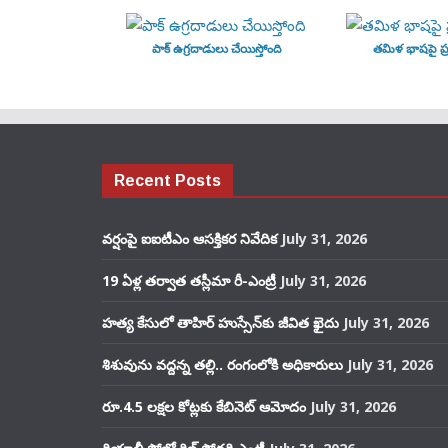
పాక్ ఉగ్రదాడులు చేయిస్తోంది
తమిళ భాషపై ప్ర
Recent Posts
వర్షంపై ఐఐటీఎం ఆసక్తికర నివేదిక
July 31, 2026
19 ఏళ్ల తర్వాత తస్లీమా రీ-ఎంట్రీ
July 31, 2026
హత్య కేసులో తాహిర్ హుస్సేన్‌కు జీవిత ఖైదు
July 31, 2026
శిశువును వద్దన్న తల్లి.. రంగంలోకి అధికారులు
July 31, 2026
రూ.4.5 లక్షల కోట్లకు కేబినెట్ ఆమోదం
July 31, 2026