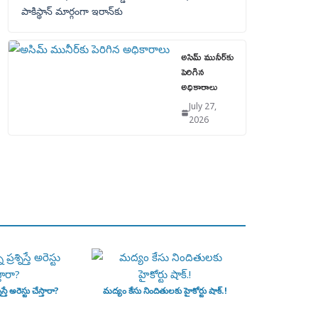
పాకిస్థాన్‌ మార్గంగా ఇరాన్‌కు
అసిమ్ మునీర్‌కు
పెరిగిన
అధికారాలు
July 27,
2026
ిస్తే అరెస్టు చేస్తారా?
మద్యం కేసు నిందితులకు హైకోర్టు షాక్.!