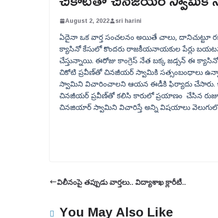
చికోటితో చినజీయర్ స్వామికి
August 2, 2022
sri harini
ఏదైనా ఒక వార్త సంచలనం అయితే చాలు, దానిచుట్టూ రకరకా
క్యాసినో కేసులో కొందరు రాజకీయనాయకుల పేర్లు బయటపడ
చేస్తున్నాయి. ఈరోజు కాంగ్రెస్ నేత బక్క జడ్సన్ ఈ క్యాసినో
చికోటి ప్రవీణ్‌తో చినజీయర్‌ స్వామికి సత్సంబంధాలు
స్వామిని విచారించాలని ఆయన ఈడీకి ఫిర్యాదు చేసారు. ఇ
చినజీయర్ ప్రవీణ్‌తో కలిసి కారులో ప్రయాణం చేసిన రు
చినజియార్ స్వామిని విచారిస్తే అన్ని విషయాలు వెలుగుల
విలీనంపై తప్పుడు వార్తలు.. విద్యాశాఖ క్లారీటీ..
You May Also Like