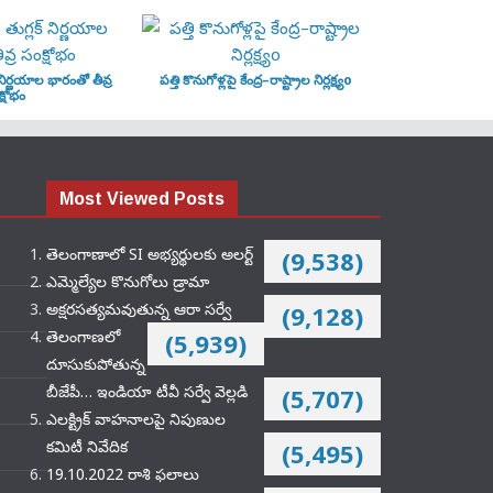
‌ నిర్ణయాల భారంతో తీవ్ర
పత్తి కొనుగోళ్లపై కేంద్ర–రాష్ట్రాల నిర్లక్ష్యo
్షోభం
Most Viewed Posts
తెలంగాణాలో SI అభ్యర్థులకు అలర్ట్
(9,538)
ఎమ్మెల్యేల కొనుగోలు డ్రామా
అక్షరసత్యమవుతున్న ఆరా సర్వే
(9,128)
తెలంగాణలో
(5,939)
దూసుకుపోతున్న
బీజేపీ… ఇండియా టీవీ సర్వే వెల్లడి
(5,707)
ఎలక్ట్రిక్‌ వాహనాలపై నిపుణుల
కమిటీ నివేదిక
(5,495)
19.10.2022 రాశి ఫలాలు