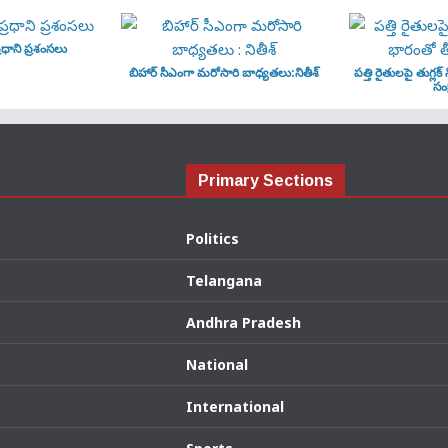
ధాని ప్రశంసలు
బిహార్ సీఎంగా మరోసారి బాధ్యతలు:నితీశ్
పత్తి రైతులపై తుగ్లక్
సంక
Primary Sections
Politics
Telangana
Andhra Pradesh
National
International