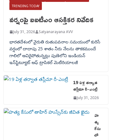
TRENDING TODAY
వర్షంపై ఐఐటీఎం ఆసక్తికర నివేదిక
July 31, 2026
Satyanarayana AVV
భారతదేశంలో నైరుతి రుతుపవనాల సమయంలో కురిసే
వర్షంలో దాదాపు 25 శాతం నీరు నేలను తాకకముందే
గాలిలో ఆవిరైపోతున్నట్లు పుణెలోని ఇండియన్
ఇన్‌స్టిట్యూట్ ఆఫ్ ట్రాపికల్ మెటీరియాలజీ
19 ఏళ్ల తర్వాత
తస్లీమా రీ-ఎంట్రీ
July 31, 2026
హ
త్య
కేసు
లో