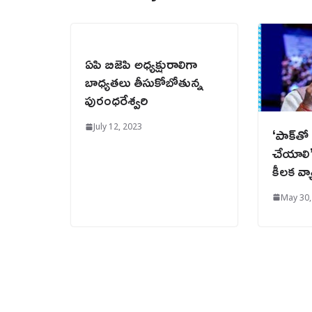
ఏపి బిజెపి అధ్యక్షురాలిగా
బాధ్యతలు తీసుకోబోతున్న
పురంధరేశ్వరి
July 12, 2023
‘పాక్‌త
చేయాలి’.
కీలక వ్య
May 30,