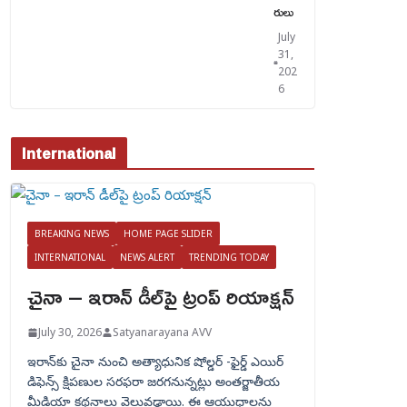
రులు
July
31,
202
6
International
BREAKING NEWS
HOME PAGE SLIDER
INTERNATIONAL
NEWS ALERT
TRENDING TODAY
చైనా – ఇరాన్ డీల్‌పై ట్రంప్ రియాక్షన్
July 30, 2026
Satyanarayana AVV
ఇరాన్‌కు చైనా నుంచి అత్యాధునిక షోల్డర్‌ -ఫైర్డ్ ఎయిర్
డిఫెన్స్ క్షిపణుల సరఫరా జరగనున్నట్లు అంతర్జాతీయ
మీడియా కథనాలు వెలువడ్డాయి. ఈ ఆయుధాలను