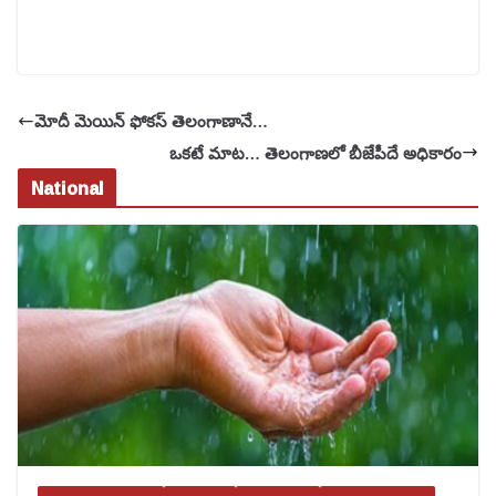
మోదీ మెయిన్ ఫోకస్ తెలంగాణానే…
ఒకటే మాట… తెలంగాణలో బీజేపీదే అధికారం
National