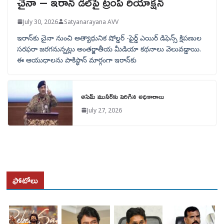
చైనా – ఇరాన్ డీల్‌పై ట్రంప్ రియాక్షన్
July 30, 2026
Satyanarayana AVV
ఇరాన్‌కు చైనా నుంచి అత్యాధునిక షోల్డర్‌ -ఫైర్డ్ ఎయిర్ డిఫెన్స్ క్షిపణుల
సరఫరా జరగనున్నట్లు అంతర్జాతీయ మీడియా కథనాలు వెలువడ్డాయి.
ఈ ఆయుధాలను పాకిస్థాన్‌ మార్గంగా ఇరాన్‌కు
అసిమ్ మునీర్‌కు పెరిగిన అధికారాలు
July 27, 2026
ఫోటోలు