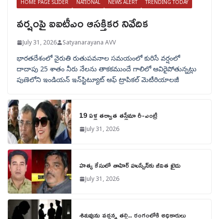
HOME PAGE SLIDER
NATIONAL
NEWS ALERT
TRENDING TODAY
వర్షంపై ఐఐటీఎం ఆసక్తికర నివేదిక
July 31, 2026
Satyanarayana AVV
భారతదేశంలో నైరుతి రుతుపవనాల సమయంలో కురిసే వర్షంలో
దాదాపు 25 శాతం నీరు నేలను తాకకముందే గాలిలో ఆవిరైపోతున్నట్లు
పుణెలోని ఇండియన్ ఇన్‌స్టిట్యూట్ ఆఫ్ ట్రాపికల్ మెటీరియాలజీ
19 ఏళ్ల తర్వాత తస్లీమా రీ-ఎంట్రీ
July 31, 2026
హత్య కేసులో తాహిర్ హుస్సేన్‌కు జీవిత ఖైదు
July 31, 2026
శిశువును వద్దన్న తల్లి.. రంగంలోకి అధికారులు