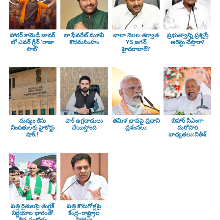
హారర్ కామెడీ జానర్
నా ఫేవరేట్ మూవీ
చాలా నెలల తర్వాత
ప్రభుత్వాన్ని ప్రశ్నిస్తే
లో ఎవర్ గ్రీన్ ‘రాజా
కొదమసింహం
YS జగన్
అరెస్టు చేస్తారా?
సాబ్’
హైదరాబాద్?
మద్యం కేసు
పాక్ ఉగ్రదాడులు
తమిళ భాషపై ప్రధాని
బిహార్ సీఎంగా
నిందితులకు హైకోర్టు
చేయిస్తోంది
ప్రశంసలు
మరోసారి
షాక్.!
బాధ్యతలు:నితీశ్
పత్తి రైతులపై తుగ్లక్‌
పత్తి కొనుగోళ్లపై
నిర్ణయాల భారంతో
కేంద్ర–రాష్ట్రాల
తీవ్ర సంక్షోభం
నిర్లక్ష్యo