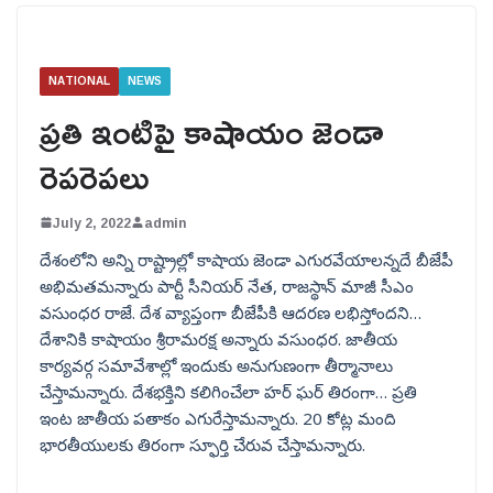
NATIONAL
NEWS
ప్రతి ఇంటిపై కాషాయం జెండా
రెపరెపలు
July 2, 2022
admin
దేశంలోని అన్ని రాష్ట్రాల్లో కాషాయ జెండా ఎగురవేయాలన్నదే బీజేపీ
అభిమతమన్నారు పార్టీ సీనియర్ నేత, రాజస్థాన్ మాజీ సీఎం
వసుంధర రాజే. దేశ వ్యాప్తంగా బీజేపీకి ఆదరణ లభిస్తోందని…
దేశానికి కాషాయం శ్రీరామరక్ష అన్నారు వసుంధర. జాతీయ
కార్యవర్గ సమావేశాల్లో ఇందుకు అనుగుణంగా తీర్మానాలు
చేస్తామన్నారు. దేశభక్తిని కలిగించేలా హర్ ఘర్ తిరంగా… ప్రతి
ఇంట జాతీయ పతాకం ఎగురేస్తామన్నారు. 20 కోట్ల మంది
భారతీయులకు తిరంగా స్ఫూర్తి చేరువ చేస్తామన్నారు.