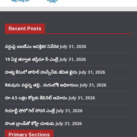
Recent Posts
వర్షంపై ఐఐటీఎం ఆసక్తికర నివేదిక
July 31, 2026
19 ఏళ్ల తర్వాత తస్లీమా రీ-ఎంట్రీ
July 31, 2026
హత్య కేసులో తాహిర్ హుస్సేన్‌కు జీవిత ఖైదు
July 31, 2026
శిశువును వద్దన్న తల్లి.. రంగంలోకి అధికారులు
July 31, 2026
రూ.4.5 లక్షల కోట్లకు కేబినెట్ ఆమోదం
July 31, 2026
రియాల్టీ షోలో గిల్ సోదరి ఎంట్రీ
July 31, 2026
సొంత బ్రాండ్‌తో కోహ్లీ దూకుడు
July 31, 2026
Primary Sections