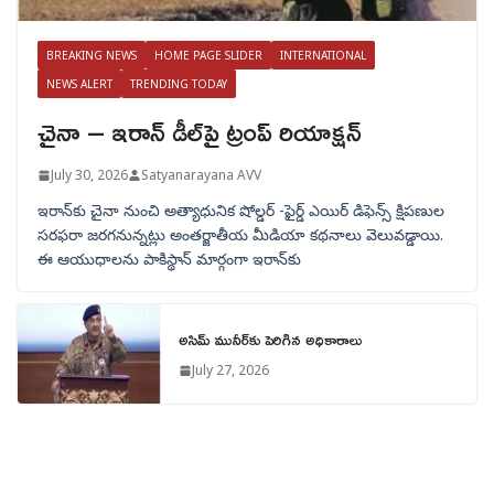
BREAKING NEWS
HOME PAGE SLIDER
INTERNATIONAL
NEWS ALERT
TRENDING TODAY
చైనా – ఇరాన్ డీల్‌పై ట్రంప్ రియాక్షన్
July 30, 2026
Satyanarayana AVV
ఇరాన్‌కు చైనా నుంచి అత్యాధునిక షోల్డర్‌ -ఫైర్డ్ ఎయిర్ డిఫెన్స్ క్షిపణుల
సరఫరా జరగనున్నట్లు అంతర్జాతీయ మీడియా కథనాలు వెలువడ్డాయి.
ఈ ఆయుధాలను పాకిస్థాన్‌ మార్గంగా ఇరాన్‌కు
అసిమ్ మునీర్‌కు పెరిగిన అధికారాలు
July 27, 2026