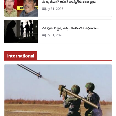
హత్య కేసులో తాహిర్ హుస్సేన్‌కు జీవిత ఖైదు
July 31, 2026
శిశువును వద్దన్న తల్లి.. రంగంలోకి అధికారులు
July 31, 2026
International