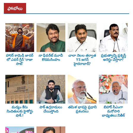
ఫోటోలు
హారర్ కామెడీ జానర్
నా ఫేవరేట్ మూవీ
చాలా నెలల తర్వాత
ప్రభుత్వాన్ని ప్రశ్నిస్తే
లో ఎవర్ గ్రీన్ ‘రాజా
కొదమసింహం
YS జగన్
అరెస్టు చేస్తారా?
సాబ్’
హైదరాబాద్?
మద్యం కేసు
పాక్ ఉగ్రదాడులు
తమిళ భాషపై ప్రధాని
బిహార్ సీఎంగా
నిందితులకు హైకోర్టు
చేయిస్తోంది
ప్రశంసలు
మరోసారి
షాక్.!
బాధ్యతలు:నితీశ్