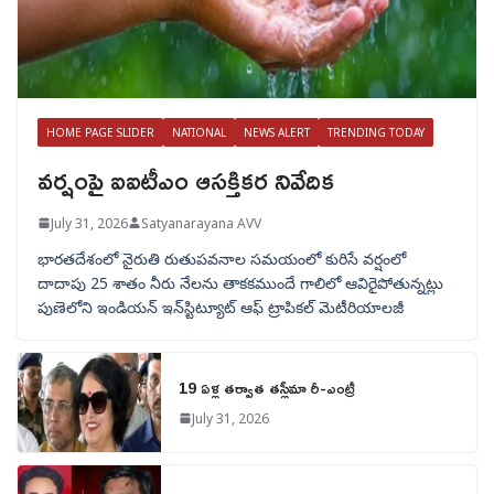
HOME PAGE SLIDER
NATIONAL
NEWS ALERT
TRENDING TODAY
వర్షంపై ఐఐటీఎం ఆసక్తికర నివేదిక
July 31, 2026
Satyanarayana AVV
భారతదేశంలో నైరుతి రుతుపవనాల సమయంలో కురిసే వర్షంలో
దాదాపు 25 శాతం నీరు నేలను తాకకముందే గాలిలో ఆవిరైపోతున్నట్లు
పుణెలోని ఇండియన్ ఇన్‌స్టిట్యూట్ ఆఫ్ ట్రాపికల్ మెటీరియాలజీ
19 ఏళ్ల తర్వాత తస్లీమా రీ-ఎంట్రీ
July 31, 2026