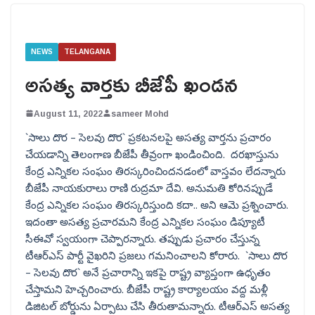
NEWS
TELANGANA
అసత్య వార్తకు బీజేపీ ఖండన
August 11, 2022
sameer Mohd
`సాలు దొర – సెలవు దొర` ప్రకటనలపై అసత్య వార్తను ప్రచారం
చేయడాన్ని తెలంగాణ బీజేపీ తీవ్రంగా ఖండించింది. దరఖాస్తును
కేంద్ర ఎన్నికల సంఘం తిరస్కరించిందనడంలో వాస్తవం లేదన్నారు
బీజేపీ నాయకురాలు రాణి రుద్రమా దేవి. అనుమతి కోరినప్పుడే
కేంద్ర ఎన్నికల సంఘం తిరస్కరిస్తుంది కదా.. అని ఆమె ప్రశ్నించారు.
ఇదంతా అసత్య ప్రచారమని కేంద్ర ఎన్నికల సంఘం డిప్యూటీ
సీఈవో స్వయంగా చెప్పారన్నారు. తప్పుడు ప్రచారం చేస్తున్న
టీఆర్‌ఎస్‌ పార్టీ వైఖరిని ప్రజలు గమనించాలని కోరారు. `సాలు దొర
– సెలవు దొర` అనే ప్రచారాన్ని ఇకపై రాష్ట్ర వ్యాప్తంగా ఉధృతం
చేస్తామని హెచ్చరించారు. బీజేపీ రాష్ట్ర కార్యాలయం వద్ద మళ్లీ
డిజిటల్‌ బోర్డును ఏర్పాటు చేసి తీరుతామన్నారు. టీఆర్ఎస్ అసత్య