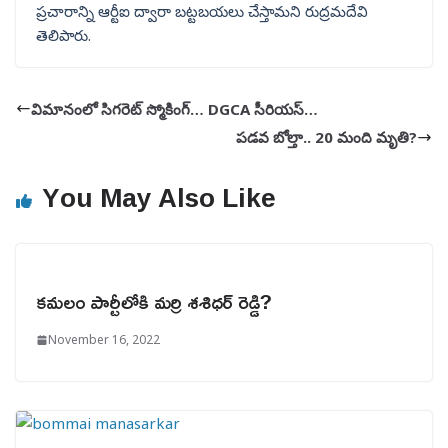
ప్రచారాన్ని ఆర్టీఐ ద్వారా బట్టబయలు చేస్తామని రుద్రమదేవి
తెలిపారు.
విమానంలో సిగరెట్‌ స్మోకింగ్‌… DGCA సీరియస్‌…
పడవ బోల్తా.. 20 మంది మృతి?
You May Also Like
కమలం పార్టీలోకి మర్రి శశిధర్‌ రెడ్డి?
November 16, 2022