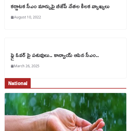
కర్ణాటక సీఎం మార్పుపై బీజేపీ నేతల కీలక వ్యాఖ్యలు
August 10, 2022
ఫ్లై ఓవర్ పై పశువులు.. కాన్వాయ్ ఆపిన సీఎం..
March 26, 2025
National