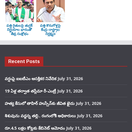
పత్తి రైతులపై తుగ్లక్‌
పత్తి కొనుగోళ్లపై
నిర్ణయాల భారంతో
కేంద్ర–రాష్ట్రాల
తీవ్ర సంక్షోభం
నిర్లక్ష్యo
Recent Posts
వర్షంపై ఐఐటీఎం ఆసక్తికర నివేదిక
July 31, 2026
19 ఏళ్ల తర్వాత తస్లీమా రీ-ఎంట్రీ
July 31, 2026
హత్య కేసులో తాహిర్ హుస్సేన్‌కు జీవిత ఖైదు
July 31, 2026
శిశువును వద్దన్న తల్లి.. రంగంలోకి అధికారులు
July 31, 2026
రూ.4.5 లక్షల కోట్లకు కేబినెట్ ఆమోదం
July 31, 2026