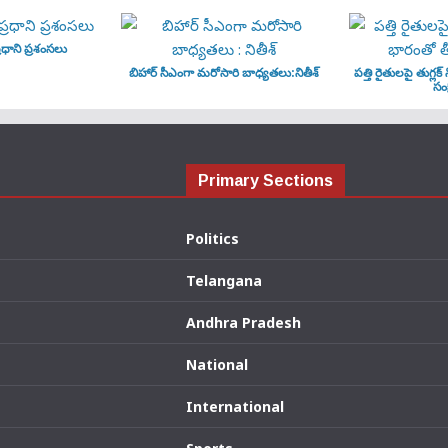
ధాని ప్రశంసలు
బిహార్ సీఎంగా మరోసారి బాధ్యతలు:నితీశ్
పత్తి రైతులపై తుగ్లక్
సంక
Primary Sections
Politics
Telangana
Andhra Pradesh
National
International