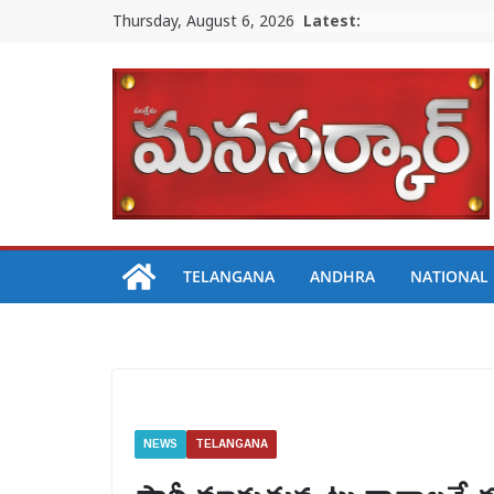
Skip
Thursday, August 6, 2026
Latest:
to
content
TELANGANA
ANDHRA
NATIONAL
NEWS
TELANGANA