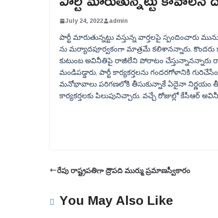
పార్టీ మారుతున్నట్టు కావాలనే ద
July 24, 2022
admin
పార్టీ మారుతున్నట్టు వస్తున్న వార్తలపై స్పందించారు మునుగ
ను మర్యాదపూర్వకంగా మాత్రమే కలిశానన్నారు. కొందరు కావ
కుటుంబ అవినీతిపై రాజీలేని పోరాటం చేస్తున్నానన్నారు రా
మండిపడ్డారు. పార్టీ కార్యకర్తలను గందరగోళానికి గురిచేసే
మనోభావాలు పరిగణలోకి తీసుకున్నాకే ఏదైనా నిర్ణయం తీసుకు
కార్యకర్తలకు పిలుపునిచ్చారు. వచ్చే రోజుల్లో కేసీఆర్ అవి
రేపు రాష్ట్రపతిగా ద్రౌపది ముర్ము ప్రమాణస్వీకారం
You May Also Like