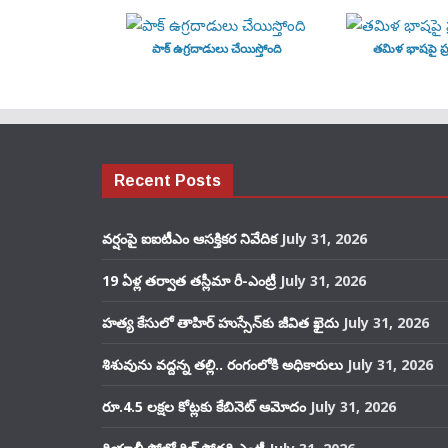
పాక్ ఉగ్రదాడులు చేయిస్తోంది
తమిళ భాషపై ప్ర
Recent Posts
వర్షంపై ఐఐటీఎం ఆసక్తికర నివేదిక
July 31, 2026
19 ఏళ్ల తర్వాత తస్లీమా రీ-ఎంట్రీ
July 31, 2026
హత్య కేసులో తాహిర్ హుస్సేన్‌కు జీవిత ఖైదు
July 31, 2026
శిశువును వద్దన్న తల్లి.. రంగంలోకి అధికారులు
July 31, 2026
రూ.4.5 లక్షల కోట్లకు కేబినెట్ ఆమోదం
July 31, 2026