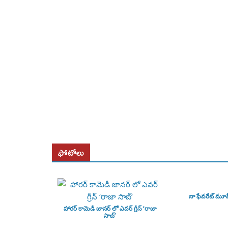
ఫోటోలు
నా ఫేవరేట్ మూ
హారర్ కామెడీ జానర్ లో ఎవర్ గ్రీన్ ‘రాజా
సాబ్’