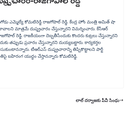
ుష్ప్రచారం-రాజగోపాల్ రెడ్డి
ోడు ఎమ్మెల్యే కోమటిరెడ్డి రాజగోపాల్ రెడ్డి. కేంద్ర హోం మంత్రి అమిత్ షా
ాలని మాత్రమే దుష్ప్రచారం చేస్తున్నారని విమర్శించారు. కేసీఆర్
జగోపాల్ రెడ్డి. రాజకీయంగా దెబ్బతీసేందుకు కొందరు కుట్రలు చేస్తున్నారని
ందుకు తప్పుడు ప్రచారం చేస్తున్నారని దుయ్యబట్టారు. కార్యకర్తల
ంటానన్నారు. టీఆర్ఎస్ దుష్ప్రచారాన్ని తిప్పికొట్టాలని పార్టీ
నీతిపై బహిరంగ యుద్ధం చేస్తానన్నారు కోమటిరెడ్డి.
లాల్ దర్వాజకు పీవీ సింధు