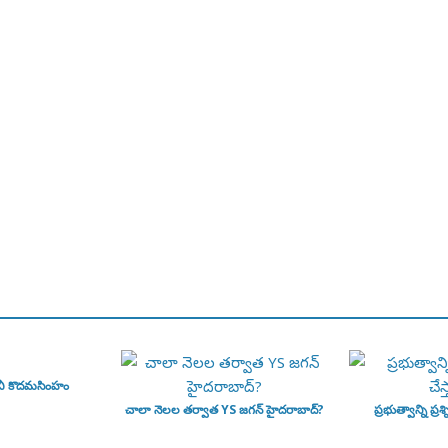
వీ కొదమసింహం
చాలా నెలల తర్వాత YS జగన్ హైదరాబాద్?
ప్రభుత్వాన్ని ప్రశ్న