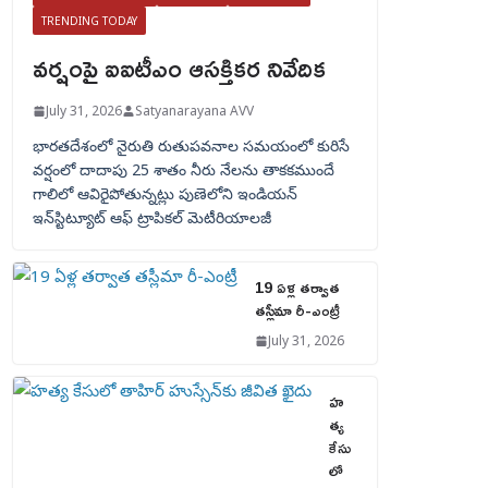
TRENDING TODAY
వర్షంపై ఐఐటీఎం ఆసక్తికర నివేదిక
July 31, 2026
Satyanarayana AVV
భారతదేశంలో నైరుతి రుతుపవనాల సమయంలో కురిసే
వర్షంలో దాదాపు 25 శాతం నీరు నేలను తాకకముందే
గాలిలో ఆవిరైపోతున్నట్లు పుణెలోని ఇండియన్
ఇన్‌స్టిట్యూట్ ఆఫ్ ట్రాపికల్ మెటీరియాలజీ
19 ఏళ్ల తర్వాత
తస్లీమా రీ-ఎంట్రీ
July 31, 2026
హ
త్య
కేసు
లో