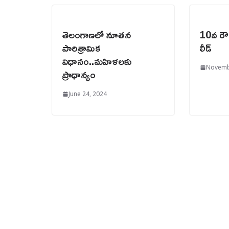
తెలంగాణలో నూతన
10వ రౌం
పారిశ్రామిక
లీడ్‌
విధానం..మహిళలకు
Novemb
ప్రాధాన్యం
June 24, 2024