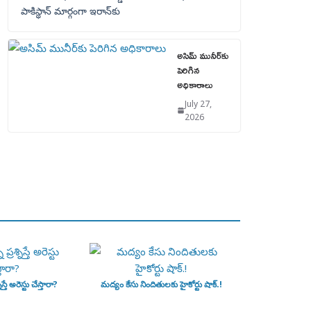
పాకిస్థాన్‌ మార్గంగా ఇరాన్‌కు
అసిమ్ మునీర్‌కు
పెరిగిన
అధికారాలు
July 27,
2026
ిస్తే అరెస్టు చేస్తారా?
మద్యం కేసు నిందితులకు హైకోర్టు షాక్.!