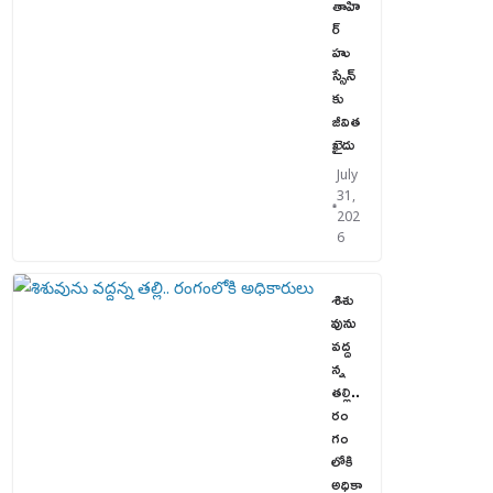
తాహి
ర్
హు
స్సేన్‌
కు
జీవిత
ఖైదు
July
31,
202
6
శిశు
వును
వద్ద
న్న
తల్లి..
రం
గం
లోకి
అధికా