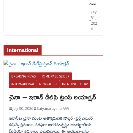
రులు
July
31,
202
6
International
BREAKING NEWS
HOME PAGE SLIDER
INTERNATIONAL
NEWS ALERT
TRENDING TODAY
చైనా – ఇరాన్ డీల్‌పై ట్రంప్ రియాక్షన్
July 30, 2026
Satyanarayana AVV
ఇరాన్‌కు చైనా నుంచి అత్యాధునిక షోల్డర్‌ -ఫైర్డ్ ఎయిర్
డిఫెన్స్ క్షిపణుల సరఫరా జరగనున్నట్లు అంతర్జాతీయ
మీడియా కథనాలు వెలువడ్డాయి. ఈ ఆయుధాలను