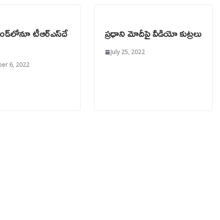
డ్‌లోనూ టీఆర్‌ఎస్‌దే
ప్రధాని మోదీపై వీడియో కుట్రలు
July 25, 2022
er 6, 2022