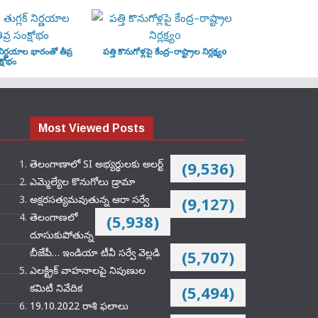
‌ నిర్ణయాల భారంతో తీవ్ర
పత్తి కొనుగోళ్లపై కేంద్ర–రాష్ట్రాల నిర్లక్ష్యo
్షోభం
Most Viewed Posts
తెలంగాణాలో SI అభ్యర్థులకు అలర్ట్
(9,536)
ఎమ్మెల్యేల కొనుగోలు డ్రామా
అక్షరసత్యమవుతున్న ఆరా సర్వే
(9,127)
తెలంగాణలో
(5,938)
దూసుకుపోతున్న
బీజేపీ… ఇండియా టీవీ సర్వే వెల్లడి
(5,707)
ఎలక్ట్రిక్‌ వాహనాలపై నిపుణుల
కమిటీ నివేదిక
(5,494)
19.10.2022 రాశి ఫలాలు