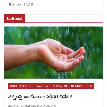
January 18, 2023
National
HOME PAGE SLIDER
NATIONAL
NEWS ALERT
TRENDING TODAY
వర్షంపై ఐఐటీఎం ఆసక్తికర నివేదిక
July 31, 2026
Satyanarayana AVV