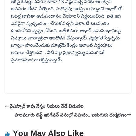
ఇకపై ఓటర్లు ఎవరూ కూడా 18 ఏళ్లు వచ్చే వరకు ఆగాల్సిన
అవసరం లేదని పేర్కొంది. మరోవైపు ఆగస్టు ఒకట్నుంటి ఆధార్ తో
ఓటర్ల జాబితా అనుసంధానం చేయాలని నిర్ణయించింది. ఐతే ఇది
ఎవరైనా స్వచ్ఛందంగా చేసుకోవచ్చని ఎలాంటి బలవంతం
ఉండబోదని స్పష్టం చేసింది. ఐతే ఓటరు-ఆధార్ అనుసంధానంపై
విపక్షాలు చాన్నాళ్లుగా ఆందోళన చేస్తున్నాయ్. వ్యక్తిగత స్వేచ్ఛను
పూర్తిగా హరించేందుకు మాత్రమే కేంద్రం ఇలాంటి నిర్ణయాలు
అమలు చేస్తోందని… వీటి వల్ల ప్రజాస్వామ్య మనుగడకే
ప్రమాదమంటూ గర్జిస్తున్నాయ్.
వైఎస్సార్ కాపు నేస్తం నిధులు నేడే విడుదల
పాలమూరు లిఫ్ట్ ఇరిగేషన్ పనుల్లో విషాదం.. ఐదుగురు దుర్మరణం
You May Also Like