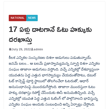
NATIONAL
NEWS
17 ఏళ్లు దాటగానే ఓటు హక్కుకు
దరఖాస్తు
July 29, 2022
admin
కీలక ఎన్నికల సంస్కరణల దిశగా అడుగులు పడుతున్నాయ్.
జనమే బలం… ఆ బలమే ప్రజాస్వామ్యమన్న స్ఫూర్తి దిశగా ఎన్నికల
సంఘం తాజాగా అడుగులు వస్తోంది. వచ్చే ఎన్నికల్లో దేశవ్యాప్తంగా
యువతను పెద్ద ఎత్తున భాగస్వామ్యం చేయడంతోపాటు, డబుల్
ఓట్ కాన్సెప్ట్ పూర్తి స్థాయిలో తొలగించేలా ఓటరుతో, ఆధార్
అనుసంధానంపై ముందడుగేస్తోంది. తాజాగా ముందస్తుగా ఓటు
హక్కు దరఖాస్తు రిపోర్ట్ చేసేందుకు ఈసీ అనుమతిచ్చింది. వచ్చే
ఎన్నికల్లో యువత పెద్ద ఎత్తున ఓటింగ్ లో పాల్గొనాలని భావిస్తున్న
ఎన్నికల సంఘం అందుకు సంబంధించి అన్ని ఏర్పాట్లు చేస్తోంది.