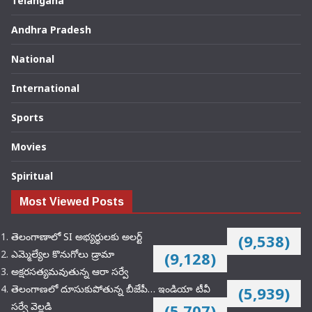
Telangana
Andhra Pradesh
National
International
Sports
Movies
Spiritual
Most Viewed Posts
తెలంగాణాలో SI అభ్యర్థులకు అలర్ట్
(9,538)
ఎమ్మెల్యేల కొనుగోలు డ్రామా
(9,128)
అక్షరసత్యమవుతున్న ఆరా సర్వే
తెలంగాణలో దూసుకుపోతున్న బీజేపీ… ఇండియా టీవీ
(5,939)
సర్వే వెల్లడి
(5,707)