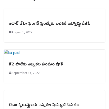
ఆధార్‌ డేటా ఫింగర్‌ ప్రింట్స్‌కు ఎవరికి ఇవ్వొద్దు డీజీపీ
August 1, 2022
కేఏ పాల్‌కు ఎన్నికల సంఘం షాక్
September 14, 2022
ఈశాన్యరాష్ట్రాలకు ఎన్నికల షెడ్యూల్ విడుదల