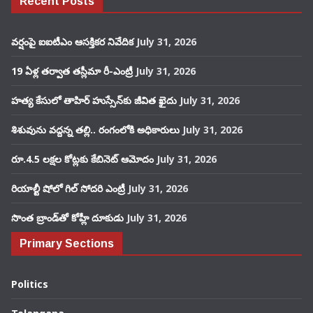
Recent Posts
వర్షంపై ఐఐటీఎం ఆసక్తికర నివేదిక
July 31, 2026
19 ఏళ్ల తర్వాత తస్లీమా రీ-ఎంట్రీ
July 31, 2026
హత్య కేసులో తాహిర్ హుస్సేన్‌కు జీవిత ఖైదు
July 31, 2026
శిశువును వద్దన్న తల్లి.. రంగంలోకి అధికారులు
July 31, 2026
రూ.4.5 లక్షల కోట్లకు కేబినెట్ ఆమోదం
July 31, 2026
రియాల్టీ షోలో గిల్ సోదరి ఎంట్రీ
July 31, 2026
సొంత బ్రాండ్‌తో కోహ్లీ దూకుడు
July 31, 2026
Primary Sections
Politics