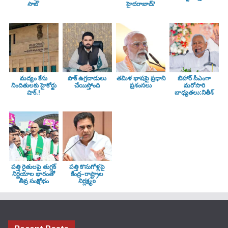
సాబ్’
హైదరాబాద్?
మద్యం కేసు
పాక్ ఉగ్రదాడులు
తమిళ భాషపై ప్రధాని
బిహార్ సీఎంగా
నిందితులకు హైకోర్టు
చేయిస్తోంది
ప్రశంసలు
మరోసారి
షాక్.!
బాధ్యతలు:నితీశ్
పత్తి రైతులపై తుగ్లక్‌
పత్తి కొనుగోళ్లపై
నిర్ణయాల భారంతో
కేంద్ర–రాష్ట్రాల
తీవ్ర సంక్షోభం
నిర్లక్ష్యo