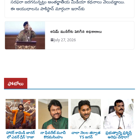
సరఫరా జరగనున్నట్లు అంతర్జాతీయ మీడియా కథనాలు వెలువడ్డాయి.
ఈ ఆయుధాలను పాకిస్థాన్‌ మార్గంగా ఇరాన్‌కు
అసిమ్ మునీర్‌కు పెరిగిన అధికారాలు
July 27, 2026
ఫోటోలు
హారర్ కామెడీ జానర్
నా ఫేవరేట్ మూవీ
చాలా నెలల తర్వాత
ప్రభుత్వాన్ని ప్రశ్నిస్తే
లో ఎవర్ గ్రీన్ ‘రాజా
కొదమసింహం
YS జగన్
అరెస్టు చేస్తారా?