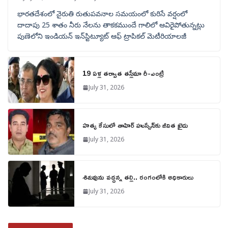
భారతదేశంలో నైరుతి రుతుపవనాల సమయంలో కురిసే వర్షంలో
దాదాపు 25 శాతం నీరు నేలను తాకకముందే గాలిలో ఆవిరైపోతున్నట్లు
పుణెలోని ఇండియన్ ఇన్‌స్టిట్యూట్ ఆఫ్ ట్రాపికల్ మెటీరియాలజీ
19 ఏళ్ల తర్వాత తస్లీమా రీ-ఎంట్రీ
July 31, 2026
హత్య కేసులో తాహిర్ హుస్సేన్‌కు జీవిత ఖైదు
July 31, 2026
శిశువును వద్దన్న తల్లి.. రంగంలోకి అధికారులు
July 31, 2026