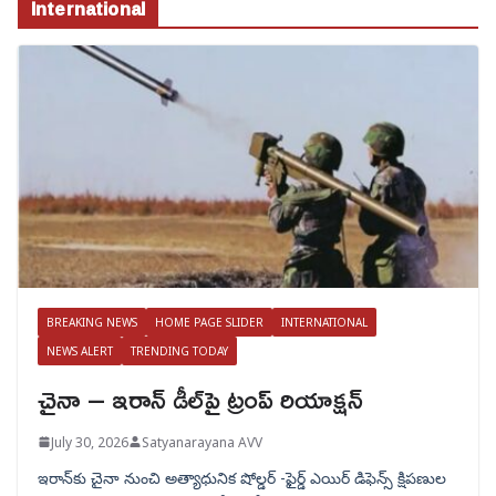
International
BREAKING NEWS
HOME PAGE SLIDER
INTERNATIONAL
NEWS ALERT
TRENDING TODAY
చైనా – ఇరాన్ డీల్‌పై ట్రంప్ రియాక్షన్
July 30, 2026
Satyanarayana AVV
ఇరాన్‌కు చైనా నుంచి అత్యాధునిక షోల్డర్‌ -ఫైర్డ్ ఎయిర్ డిఫెన్స్ క్షిపణుల