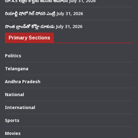
రూ.4.5 లక్షల కోట్లకు కేబినెట్ ఆమోదం
July 31, 2026
రియాల్టీ షోలో గిల్ సోదరి ఎంట్రీ
July 31, 2026
సొంత బ్రాండ్‌తో కోహ్లీ దూకుడు
July 31, 2026
Primary Sections
Politics
Telangana
Andhra Pradesh
National
International
Sports
Movies