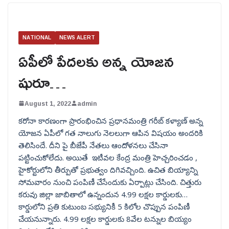
NATIONAL
NEWS ALERT
ఏపీలో పేదలకు అన్న యోజన
షురూ…
August 1, 2022
admin
కరోనా కారణంగా ప్రారంభించిన ప్రధానమంత్రి గరీబ్ కళ్యాణ్ అన్న
యోజన ఏపీలో గత నాలుగు నెలలుగా ఆపిన విషయం అందరికి
తెలిసిందే. దీని పై బీజేపీ నేతలు ఆందోళనలు చేసినా
పట్టించుకోలేదు. అయితే ఇటీవల కేంద్ర మంత్రి హెచ్చరించడం ,
హైకోర్టులోని తీర్పుతో ప్రభుత్వం దిగివచ్చింది. ఉచిత బియ్యాన్ని
సోమవారం నుంచి పంపిణీ చేసేందుకు ఏర్పాట్లు చేసింది. చిత్తురు
కరువు జిల్లా జాబితాలో ఉన్నందున 4.99 లక్షల కార్డులకు…
కార్డులోని ప్రతి కుటుంబ సభ్యునికీ 5 కిలోల చొప్పున పంపిణీ
చేయనున్నారు. 4.99 లక్షల కార్డులకు 8వేల టన్నుల బియ్యం