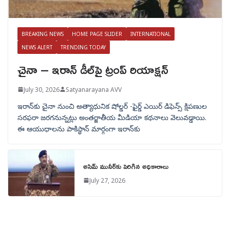
BREAKING NEWS
HOME PAGE SLIDER
INTERNATIONAL
NEWS ALERT
TRENDING TODAY
చైనా – ఇరాన్ డీల్‌పై ట్రంప్ రియాక్షన్
July 30, 2026
Satyanarayana AVV
ఇరాన్‌కు చైనా నుంచి అత్యాధునిక షోల్డర్‌ -ఫైర్డ్ ఎయిర్ డిఫెన్స్ క్షిపణుల
సరఫరా జరగనున్నట్లు అంతర్జాతీయ మీడియా కథనాలు వెలువడ్డాయి.
ఈ ఆయుధాలను పాకిస్థాన్‌ మార్గంగా ఇరాన్‌కు
అసిమ్ మునీర్‌కు పెరిగిన అధికారాలు
July 27, 2026