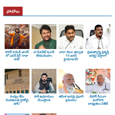
ఫోటోలు
హారర్ కామెడీ జానర్
నా ఫేవరేట్ మూవీ
చాలా నెలల తర్వాత
ప్రభుత్వాన్ని ప్రశ్నిస్తే
లో ఎవర్ గ్రీన్ ‘రాజా
కొదమసింహం
YS జగన్
అరెస్టు చేస్తారా?
సాబ్’
హైదరాబాద్?
మద్యం కేసు
పాక్ ఉగ్రదాడులు
తమిళ భాషపై ప్రధాని
బిహార్ సీఎంగా
నిందితులకు హైకోర్టు
చేయిస్తోంది
ప్రశంసలు
మరోసారి
షాక్.!
బాధ్యతలు:నితీశ్