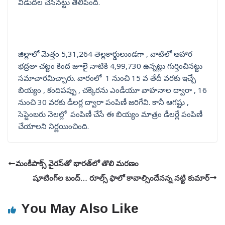
విడుదల చేసినట్టు తెలిపింది.
జిల్లాలో మెత్తం 5,31,264 తెల్లకార్డులుండగా , వాటిలో ఆహార
భద్రతా చట్టం కింద జూలై నాటికి 4,99,730 ఉన్నట్లు గుర్తించినట్టు
సమాచారమిచ్చారు. వారంలో 1 నుంచి 15 వ తేదీ వరకు ఇచ్చే
బియ్యం , కందిపప్పు , చక్కెరను ఎండీయూ వాహనాల ద్వారా , 16
నుంచి 30 వరకు డీలర్ల ద్వారా పంపిణీ జరిగేవి. కానీ ఆగష్టు ,
సెప్టెంబరు నెలల్లో పంపిణీ చేసే ఈ బియ్యం మాత్రం డీలర్లే పంపిణీ
చేయాలని నిర్ణయించింది.
మంకీపాక్స్ వైరస్‌తో భారత్‌లో తొలి మరణం
షూటింగ్‌ల బంద్… రూల్స్ ఫాలో కావాల్సిందేనన్న నట్టి కుమార్
You May Also Like