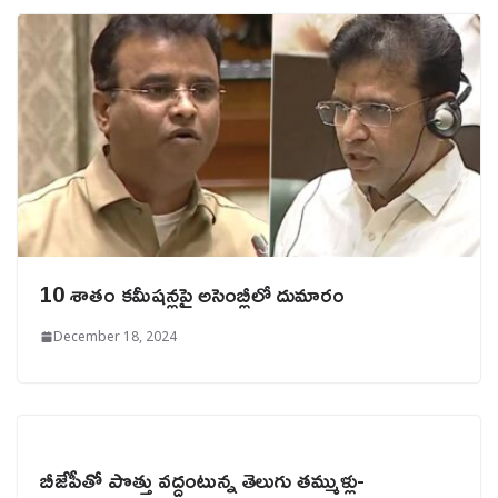
10 శాతం కమీషన్లపై అసెంబ్లీలో దుమారం
December 18, 2024
బీజేపీతో పొత్తు వద్దంటున్న తెలుగు తమ్ముళ్లు-