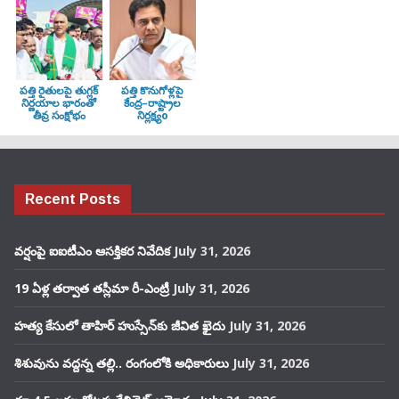
పత్తి రైతులపై తుగ్లక్‌
పత్తి కొనుగోళ్లపై
నిర్ణయాల భారంతో
కేంద్ర–రాష్ట్రాల
తీవ్ర సంక్షోభం
నిర్లక్ష్యo
Recent Posts
వర్షంపై ఐఐటీఎం ఆసక్తికర నివేదిక
July 31, 2026
19 ఏళ్ల తర్వాత తస్లీమా రీ-ఎంట్రీ
July 31, 2026
హత్య కేసులో తాహిర్ హుస్సేన్‌కు జీవిత ఖైదు
July 31, 2026
శిశువును వద్దన్న తల్లి.. రంగంలోకి అధికారులు
July 31, 2026