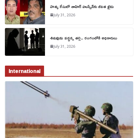
హత్య కేసులో తాహిర్ హుస్సేన్‌కు జీవిత ఖైదు
July 31, 2026
శిశువును వద్దన్న తల్లి.. రంగంలోకి అధికారులు
July 31, 2026
International