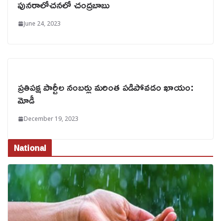
పునరాలోచనలో చంద్రబాబు
June 24, 2023
ప్రతిపక్ష పార్టీల నంబర్లు మరింత పడిపోవడం ఖాయం:
మోడీ
December 19, 2023
National