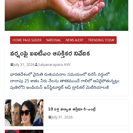
HOME PAGE SLIDER
NATIONAL
NEWS ALERT
TRENDING TODAY
వర్షంపై ఐఐటీఎం ఆసక్తికర నివేదిక
July 31, 2026
Satyanarayana AVV
భారతదేశంలో నైరుతి రుతుపవనాల సమయంలో కురిసే వర్షంలో
దాదాపు 25 శాతం నీరు నేలను తాకకముందే గాలిలో ఆవిరైపోతున్నట్లు
పుణెలోని ఇండియన్ ఇన్‌స్టిట్యూట్ ఆఫ్ ట్రాపికల్ మెటీరియాలజీ
19 ఏళ్ల తర్వాత తస్లీమా రీ-ఎంట్రీ
July 31, 2026