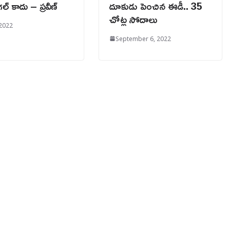
గల్ కాదు – ప్రవీణ్
దూకుడు పెంచిన ఈడీ.. 35
చోట్ల సోదాలు
 2022
September 6, 2022