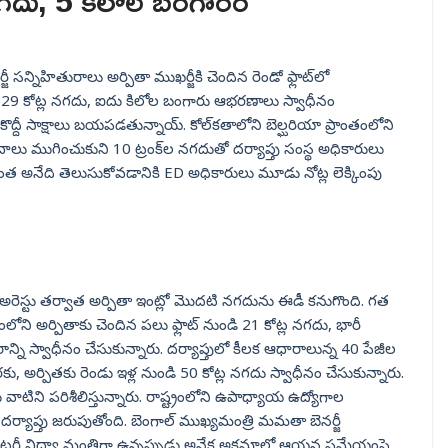
నగదు, 5 కిలోల బంగారం
జీ సన్నిహితురాలు అర్పితా ముఖర్జీకి చెందిన రెండో ఫ్లాట్‌లో
ుమారు 29 కోట్ల నగదు, ఐదు కిలోల బంగారు ఆభరణాలు స్వాధీనం
ద్దీ సాక్షాలు బయపడతున్నాయ్. కోల్‌కతాలోని బెల్ఘరియా ప్రాంతంలోని
లు ముగించుకుని 10 ట్రంక్‌ల నగదుతో దర్యాప్తు సంస్థ అధికారులు
ు ఎంత అనేది తెలుసుకోవడానికి ED అధికారులు మూడు నోట్ల లెక్కింపు
ారు. అరెస్టు తర్వాత అర్పితా ఇంట్లో మొదటి నగదును ఈడీ కనుగొంది. గత
లోని అర్పితాకు చెందిన పలు ఫ్లాట్ నుండి 21 కోట్ల నగదు, భారీ
రాన్ని స్వాధీనం చేసుకున్నారు. దర్యాప్తులో కీలక ఆధారాలున్న 40 పేజీల
కు, అర్పితకు రెండు ఇళ్ల నుండి 50 కోట్ల నగదు స్వాధీనం చేసుకున్నారు.
 వాటిని పరిశీలిస్తున్నారు. రాష్ట్రంలోని ఉపాధ్యాయ ఉద్యోగాల
్యాప్తు జరుపుతోంది. బెంగాల్ ముఖ్యమంత్రి మమతా బెనర్జీ
 ఛటర్జీ విద్యా మంత్రిగా ఉన్నప్పుడు అనేక అక్రమాల్లో ఆయన ప్రమేయంపై