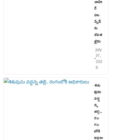
తాహి
ర్
హు
స్సేన్‌
కు
జీవిత
ఖైదు
July
31,
202
6
శిశు
వును
వద్ద
న్న
తల్లి..
రం
గం
లోకి
అధికా