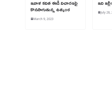
ఇవాళ కవిత ఈడీ విచారణపై
ఇది ఇల్లీ
కొనసాగుతున్న ఉత్కంఠ
July 28,
March 9, 2023