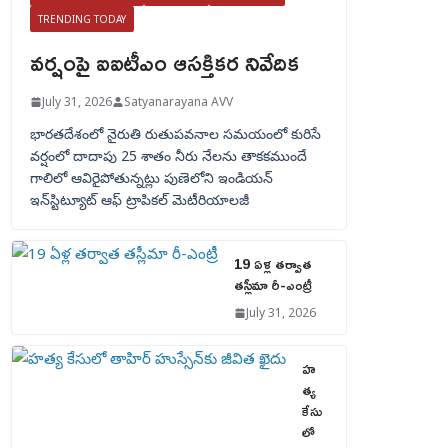
TRENDING TODAY
వర్షంపై ఐఐటీఎం ఆసక్తికర నివేదిక
July 31, 2026
Satyanarayana AVV
భారతదేశంలో నైరుతి రుతుపవనాల సమయంలో కురిసే
వర్షంలో దాదాపు 25 శాతం నీరు నేలను తాకకముందే
గాలిలో ఆవిరైపోతున్నట్లు పుణెలోని ఇండియన్
ఇన్‌స్టిట్యూట్ ఆఫ్ ట్రాపికల్ మెటీరియాలజీ
19 ఏళ్ల తర్వాత
తస్లీమా రీ-ఎంట్రీ
July 31, 2026
హ
త్య
కేసు
లో