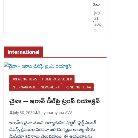
రులు
July
31,
202
6
International
BREAKING NEWS
HOME PAGE SLIDER
INTERNATIONAL
NEWS ALERT
TRENDING TODAY
చైనా – ఇరాన్ డీల్‌పై ట్రంప్ రియాక్షన్
July 30, 2026
Satyanarayana AVV
ఇరాన్‌కు చైనా నుంచి అత్యాధునిక షోల్డర్‌ -ఫైర్డ్ ఎయిర్
డిఫెన్స్ క్షిపణుల సరఫరా జరగనున్నట్లు అంతర్జాతీయ
మీడియా కథనాలు వెలువడ్డాయి. ఈ ఆయుధాలను