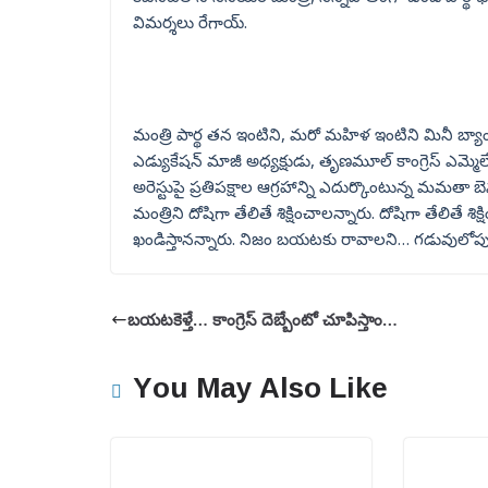
విమర్శలు రేగాయ్.
మంత్రి పార్థ తన ఇంటిని, మరో మహిళ ఇంటిని మినీ బ్యాం
ఎడ్యుకేషన్ మాజీ అధ్యక్షుడు, తృణమూల్ కాంగ్రెస్ ఎమ్మెల్యే
అరెస్టుపై ప్రతిపక్షాల ఆగ్రహాన్ని ఎదుర్కొంటున్న మమతా
మంత్రిని దోషిగా తేలితే శిక్షించాలన్నారు. దోషిగా తేలితే 
ఖండిస్తానన్నారు. నిజం బయటకు రావాలని… గడువులోప
బయటకెళ్తే… కాంగ్రెస్ దెబ్బేంటో చూపిస్తాం…
You May Also Like