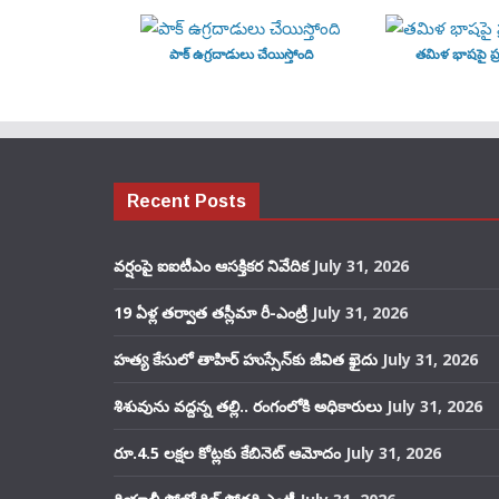
పాక్ ఉగ్రదాడులు చేయిస్తోంది
తమిళ భాషపై ప్ర
Recent Posts
వర్షంపై ఐఐటీఎం ఆసక్తికర నివేదిక
July 31, 2026
19 ఏళ్ల తర్వాత తస్లీమా రీ-ఎంట్రీ
July 31, 2026
హత్య కేసులో తాహిర్ హుస్సేన్‌కు జీవిత ఖైదు
July 31, 2026
శిశువును వద్దన్న తల్లి.. రంగంలోకి అధికారులు
July 31, 2026
రూ.4.5 లక్షల కోట్లకు కేబినెట్ ఆమోదం
July 31, 2026