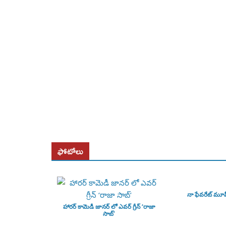
ఫోటోలు
నా ఫేవరేట్ మూ
హారర్ కామెడీ జానర్ లో ఎవర్ గ్రీన్ ‘రాజా
సాబ్’