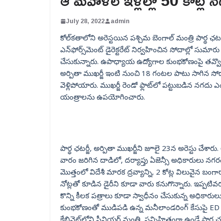
ఆ మహిళల ఇళ్లల్లో 50 కోట్ల 
July 28, 2022
admin
కోల్‌కతాలోని అరెస్టయిన పశ్చిమ బెంగాల్ మంత్రి పార్థ ఛటర్
ఎన్‌ఫోర్స్‌మెంట్ డైరెక్టరేట్ నిర్వహించిన సోదాల్లో స
చేసుకున్నారు. ఉపాధ్యాయ ఉద్యోగాల కుంభకోణంపై తవ్వొకొ
అర్పితా ముఖర్జీ ఇంటి నుంచి 18 గంటల పాటు సాగిన సోదా
వెళ్లిపోయారు. ముఖర్జీ రెండో ఫ్లాట్‌లో పట్టుబడిన నగద
యంత్రాలను ఉపయోగించారు.
పార్థ ఛటర్జీ, అర్పితా ముఖర్జీని జూలై 23న అరెస్టు చేశ
వారం జరిగిన దాడిలో, దర్యాప్తు ఏజెన్సీ అధికారులు నగరం
మొత్తంలో విదేశీ మారక ద్రవ్యాన్ని, 2 కోట్ల విలువైన బంగా
నోట్లతో కూడిన డైరీని కూడా వారు కనుగొన్నారు. ఇప్పటివర
కొన్ని కీలక పత్రాలు కూడా స్వాధీనం చేసుకున్న అధికారులు
కుంభకోణంతో ముడిపడి ఉన్న మనీలాండరింగ్ కేసుపై ED దర
కేబినెట్‌లోని సీనియర్ మంత్రి, సన్నిహితంగా ఉండే పార్థ