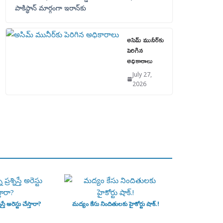
పాకిస్థాన్‌ మార్గంగా ఇరాన్‌కు
అసిమ్ మునీర్‌కు
పెరిగిన
అధికారాలు
July 27,
2026
ిస్తే అరెస్టు చేస్తారా?
మద్యం కేసు నిందితులకు హైకోర్టు షాక్.!