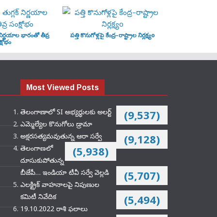
‌ నిర్ణయాల భారంతో తీవ్ర
పత్తి కొనుగోళ్లపై కేంద్ర–రాష్ట్రాల నిర్లక్ష్యo
్షోభం
Most Viewed Posts
తెలంగాణాలో SI అభ్యర్థులకు అలర్ట్
(9,537)
ఎమ్మెల్యేల కొనుగోలు డ్రామా
అక్షరసత్యమవుతున్న ఆరా సర్వే
(9,128)
తెలంగాణలో
(5,938)
దూసుకుపోతున్న
బీజేపీ… ఇండియా టీవీ సర్వే వెల్లడి
(5,707)
ఎలక్ట్రిక్‌ వాహనాలపై నిపుణుల
కమిటీ నివేదిక
(5,494)
19.10.2022 రాశి ఫలాలు