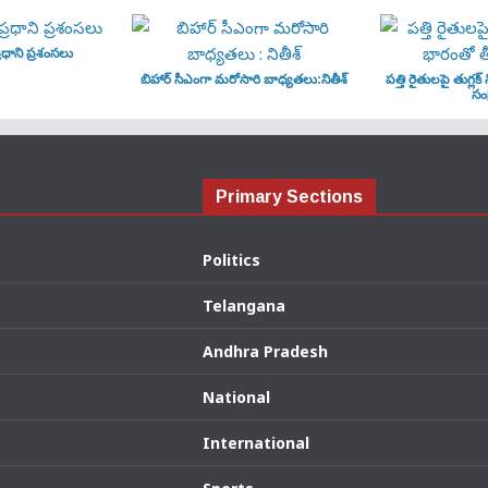
ధాని ప్రశంసలు
బిహార్ సీఎంగా మరోసారి బాధ్యతలు:నితీశ్
పత్తి రైతులపై తుగ్లక్
సంక
Primary Sections
Politics
Telangana
Andhra Pradesh
National
International