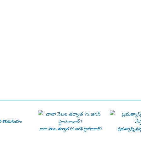
వీ కొదమసింహం
చాలా నెలల తర్వాత YS జగన్ హైదరాబాద్?
ప్రభుత్వాన్ని ప్రశ్న