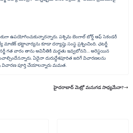
కుగా ఉపయోగించుకున్నారన్నారు. పశ్చిమ బెంగాల్ బోర్డ్ ఆఫ్ సెకండరీ
 మాణిక్ భట్టాచార్యను కూడా దర్యాప్తు సంస్థ ప్రశ్నించింది. ఛటర్జీ
 బెనర్జీ గత వారం తాను అవినీతికి మద్దతు ఇవ్వబోనని… అరెస్టయిన
శిక్షించాల్సిందేనన్నారు. ఏదైనా దురుద్దేశపూరిత జరిగే విచారణలను
ు విచారణ పూర్తి చేయాలన్నారు మమత.
హైదరాబాద్ మెట్రో మనుగడ సాధ్యమేనా?