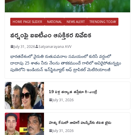
HOME PAGE SLIDER
NATIONAL
NEWS ALERT
TRENDING TODAY
వర్షంపై ఐఐటీఎం ఆసక్తికర నివేదిక
July 31, 2026
Satyanarayana AVV
భారతదేశంలో నైరుతి రుతుపవనాల సమయంలో కురిసే వర్షంలో
దాదాపు 25 శాతం నీరు నేలను తాకకముందే గాలిలో ఆవిరైపోతున్నట్లు
పుణెలోని ఇండియన్ ఇన్‌స్టిట్యూట్ ఆఫ్ ట్రాపికల్ మెటీరియాలజీ
19 ఏళ్ల తర్వాత తస్లీమా రీ-ఎంట్రీ
July 31, 2026
హత్య కేసులో తాహిర్ హుస్సేన్‌కు జీవిత ఖైదు
July 31, 2026