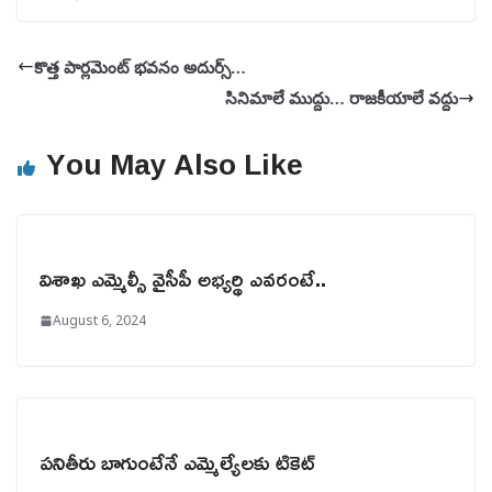
కొత్త పార్లమెంట్ భవనం అదుర్స్…
సినిమాలే ముద్దు… రాజకీయాలే వద్దు
You May Also Like
విశాఖ ఎమ్మెల్సీ వైసీపీ అభ్యర్థి ఎవరంటే..
August 6, 2024
పనితీరు బాగుంటేనే ఎమ్మెల్యేలకు టికెట్‌