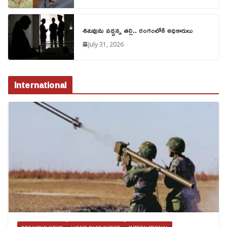
శిశువును వద్దన్న తల్లి.. రంగంలోకి అధికారులు
July 31, 2026
International