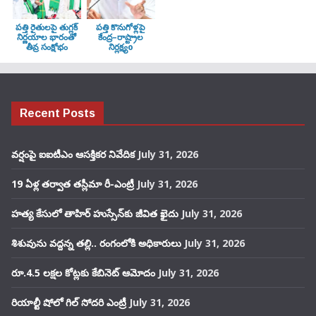
పత్తి రైతులపై తుగ్లక్‌
పత్తి కొనుగోళ్లపై
నిర్ణయాల భారంతో
కేంద్ర–రాష్ట్రాల
తీవ్ర సంక్షోభం
నిర్లక్ష్యo
Recent Posts
వర్షంపై ఐఐటీఎం ఆసక్తికర నివేదిక
July 31, 2026
19 ఏళ్ల తర్వాత తస్లీమా రీ-ఎంట్రీ
July 31, 2026
హత్య కేసులో తాహిర్ హుస్సేన్‌కు జీవిత ఖైదు
July 31, 2026
శిశువును వద్దన్న తల్లి.. రంగంలోకి అధికారులు
July 31, 2026
రూ.4.5 లక్షల కోట్లకు కేబినెట్ ఆమోదం
July 31, 2026
రియాల్టీ షోలో గిల్ సోదరి ఎంట్రీ
July 31, 2026