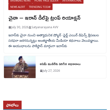
BREAKING NEWS
HOME PAGE SLIDER
INTERNATIONAL
NEWS ALERT
TRENDING TODAY
చైనా – ఇరాన్ డీల్‌పై ట్రంప్ రియాక్షన్
July 30, 2026
Satyanarayana AVV
ఇరాన్‌కు చైనా నుంచి అత్యాధునిక షోల్డర్‌ -ఫైర్డ్ ఎయిర్ డిఫెన్స్ క్షిపణుల
సరఫరా జరగనున్నట్లు అంతర్జాతీయ మీడియా కథనాలు వెలువడ్డాయి.
ఈ ఆయుధాలను పాకిస్థాన్‌ మార్గంగా ఇరాన్‌కు
అసిమ్ మునీర్‌కు పెరిగిన అధికారాలు
July 27, 2026
ఫోటోలు