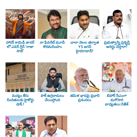
హారర్ కామెడీ జానర్
నా ఫేవరేట్ మూవీ
చాలా నెలల తర్వాత
ప్రభుత్వాన్ని ప్రశ్నిస్తే
లో ఎవర్ గ్రీన్ ‘రాజా
కొదమసింహం
YS జగన్
అరెస్టు చేస్తారా?
సాబ్’
హైదరాబాద్?
మద్యం కేసు
పాక్ ఉగ్రదాడులు
తమిళ భాషపై ప్రధాని
బిహార్ సీఎంగా
నిందితులకు హైకోర్టు
చేయిస్తోంది
ప్రశంసలు
మరోసారి
షాక్.!
బాధ్యతలు:నితీశ్