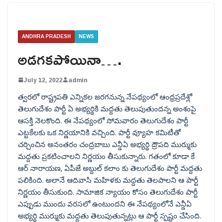
ANDHRA PRADESH
NEWS
అడగకపోయినా….
July 12, 2022
admin
త్వరలో రాష్ట్రపతి ఎన్నికల జరగనున్న నేపథ్యంలో ఆంధ్రప్రదేశ్లో
తెలుగుదేశం పార్టీ ఏ అభ్యర్థికి మద్దతు తెలుపుతుందన్న అంశంపై
ఆసక్తి నెలకొంది. ఈ నేపథ్యంలో సోమవారం తెలుగుదేశం పార్టీ
ఎట్టకేలకు ఒక నిర్ణయానికి వచ్చింది. పార్టీ వ్యూహ కమిటీతో
చర్చించిన అనంతరం చంద్రబాబు ఎన్డీఏ అభ్యర్థి ద్రౌపది ముర్ముకు
మద్దతు ప్రకటించాలని నిర్ణయం తీసుకున్నారు. గతంలో కూడా కే
ఆర్ నారాయణ, ఏపీజే అబ్దుల్ కలాం కు తెలుగుదేశం పార్టీ మద్దతు
పలికింది. అలానే ఆదివాసి మహిళకు మద్దతు తెలపాలని ఆ పార్టీ
నిర్ణయం తీసుకుంది. సామాజిక న్యాయం కోసం తెలుగుదేశం పార్టీ
ఎప్పుడు ముందు వరసలో ఉంటుందని ఈ నేపథ్యంలోనే ఎన్డీఏ
అభ్యర్థి ముర్ముకు మద్దతు తెలుపుతున్నట్లు ఆ పార్టీ స్పష్టం చేసింది.