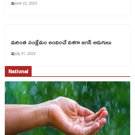
June 22, 2023
మరింత సంక్షేమం అందించే దిశగా జగన్ అడుగులు
July 31, 2023
National