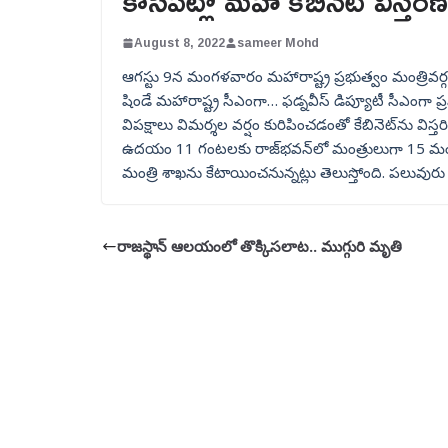
కాసేపట్లో మహా కేబినెట్ విస్త
August 8, 2022
sameer Mohd
ఆగస్టు 9న మంగళవారం మహారాష్ట్ర ప్రభుత్వం మంత్రివర్గ వ
షిండే మహారాష్ట్ర సీఎంగా… ఫడ్నవీస్‌ డిప్యూటీ సీఎంగా ప్ర
విపక్షాలు విమర్శల వర్షం కురిపించడంతో కేబినెట్‌ను వ
ఉదయం 11 గంటలకు రాజ్‌భవన్‌లో మంత్రులుగా 15 మంది 
మంత్రి శాఖను కేటాయించనున్నట్లు తెలుస్తోంది. పలువురు మ
రాజస్థాన్‌ ఆలయంలో తొక్కిసలాట.. ముగ్గురి మృతి