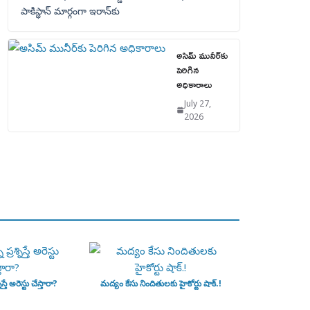
పాకిస్థాన్‌ మార్గంగా ఇరాన్‌కు
అసిమ్ మునీర్‌కు
పెరిగిన
అధికారాలు
July 27,
2026
ిస్తే అరెస్టు చేస్తారా?
మద్యం కేసు నిందితులకు హైకోర్టు షాక్.!