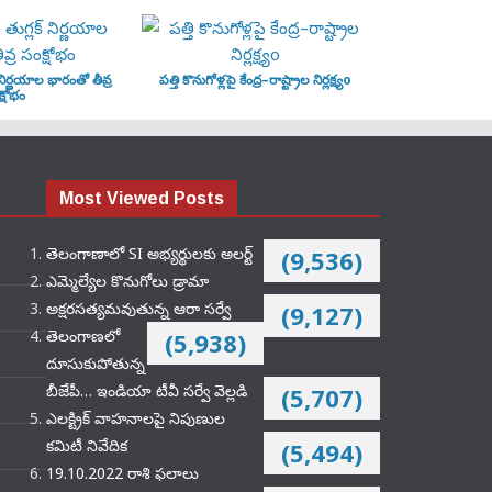
‌ నిర్ణయాల భారంతో తీవ్ర
పత్తి కొనుగోళ్లపై కేంద్ర–రాష్ట్రాల నిర్లక్ష్యo
్షోభం
Most Viewed Posts
తెలంగాణాలో SI అభ్యర్థులకు అలర్ట్
(9,536)
ఎమ్మెల్యేల కొనుగోలు డ్రామా
అక్షరసత్యమవుతున్న ఆరా సర్వే
(9,127)
తెలంగాణలో
(5,938)
దూసుకుపోతున్న
బీజేపీ… ఇండియా టీవీ సర్వే వెల్లడి
(5,707)
ఎలక్ట్రిక్‌ వాహనాలపై నిపుణుల
కమిటీ నివేదిక
(5,494)
19.10.2022 రాశి ఫలాలు