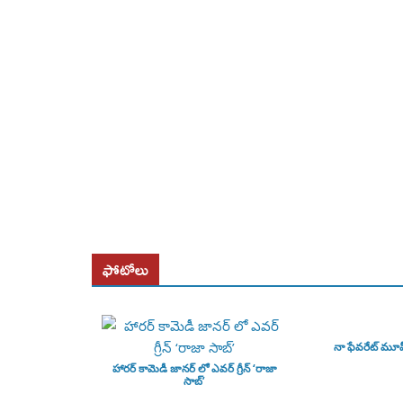
ఫోటోలు
నా ఫేవరేట్ మూ
హారర్ కామెడీ జానర్ లో ఎవర్ గ్రీన్ ‘రాజా
సాబ్’