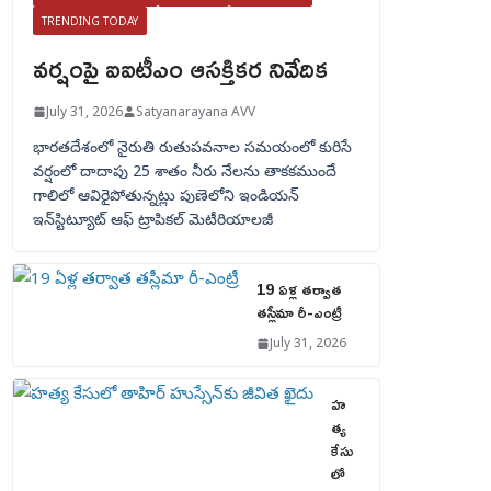
TRENDING TODAY
వర్షంపై ఐఐటీఎం ఆసక్తికర నివేదిక
July 31, 2026
Satyanarayana AVV
భారతదేశంలో నైరుతి రుతుపవనాల సమయంలో కురిసే
వర్షంలో దాదాపు 25 శాతం నీరు నేలను తాకకముందే
గాలిలో ఆవిరైపోతున్నట్లు పుణెలోని ఇండియన్
ఇన్‌స్టిట్యూట్ ఆఫ్ ట్రాపికల్ మెటీరియాలజీ
19 ఏళ్ల తర్వాత
తస్లీమా రీ-ఎంట్రీ
July 31, 2026
హ
త్య
కేసు
లో