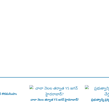
వీ కొదమసింహం
చాలా నెలల తర్వాత YS జగన్ హైదరాబాద్?
ప్రభుత్వాన్ని ప్రశ్న