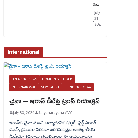
రులు
July
31,
202
6
International
BREAKING NEWS
HOME PAGE SLIDER
INTERNATIONAL
NEWS ALERT
TRENDING TODAY
చైనా – ఇరాన్ డీల్‌పై ట్రంప్ రియాక్షన్
July 30, 2026
Satyanarayana AVV
ఇరాన్‌కు చైనా నుంచి అత్యాధునిక షోల్డర్‌ -ఫైర్డ్ ఎయిర్
డిఫెన్స్ క్షిపణుల సరఫరా జరగనున్నట్లు అంతర్జాతీయ
మీడియా కథనాలు వెలువడ్డాయి. ఈ ఆయుధాలను