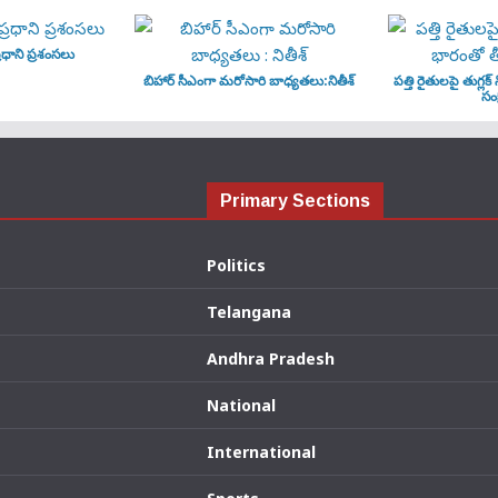
ధాని ప్రశంసలు
బిహార్ సీఎంగా మరోసారి బాధ్యతలు:నితీశ్
పత్తి రైతులపై తుగ్లక్
సంక
Primary Sections
Politics
Telangana
Andhra Pradesh
National
International