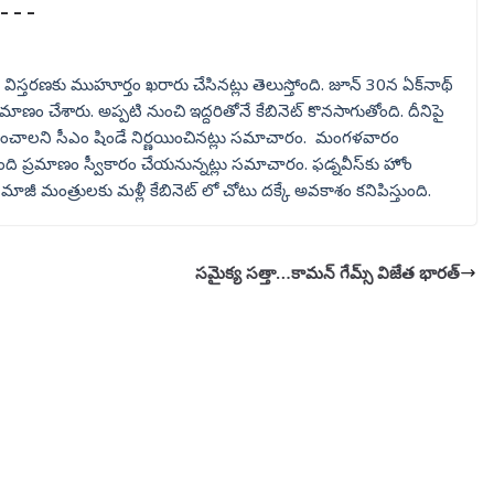
రణ…
ిస్తరణకు ముహూర్తం ఖరారు చేసినట్లు తెలుస్తోంది. జూన్‌ 30న ఏక్‌నాథ్‌
మాణం చేశారు. అప్పటి నుంచి ఇద్దరితోనే కేబినెట్‌ కొనసాగుతోంది. దీనిపై
ిస్తరించాలని సీఎం షిండే నిర్ణయించినట్లు సమాచారం. మంగళవారం
ప్రమాణం స్వీకారం చేయనున్నట్లు సమాచారం. ఫడ్నవీస్‌కు హోం
ాజీ మంత్రులకు మళ్లీ కేబినెట్‌ లో చోటు దక్కే అవకాశం కనిపిస్తుంది.
సమైక్య సత్తా…కామన్ గేమ్స్ విజేత భారత్