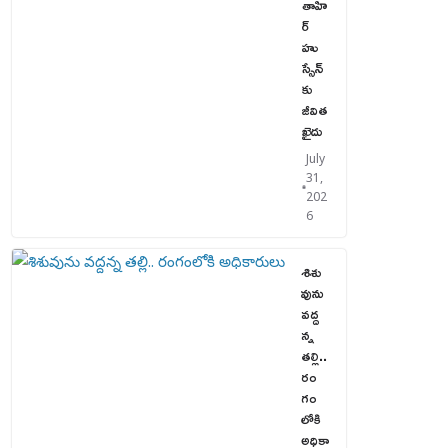
తాహి
ర్
హు
స్సేన్‌
కు
జీవిత
ఖైదు
July
31,
202
6
శిశు
వును
వద్ద
న్న
తల్లి..
రం
గం
లోకి
అధికా