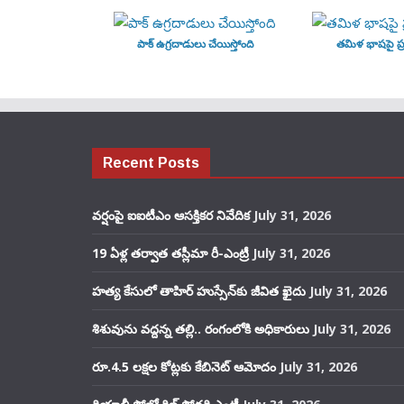
పాక్ ఉగ్రదాడులు చేయిస్తోంది
తమిళ భాషపై ప్ర
Recent Posts
వర్షంపై ఐఐటీఎం ఆసక్తికర నివేదిక
July 31, 2026
19 ఏళ్ల తర్వాత తస్లీమా రీ-ఎంట్రీ
July 31, 2026
హత్య కేసులో తాహిర్ హుస్సేన్‌కు జీవిత ఖైదు
July 31, 2026
శిశువును వద్దన్న తల్లి.. రంగంలోకి అధికారులు
July 31, 2026
రూ.4.5 లక్షల కోట్లకు కేబినెట్ ఆమోదం
July 31, 2026