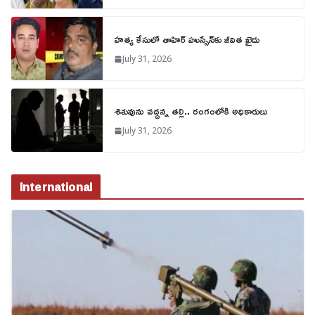
హత్య కేసులో తాహిర్ హుస్సేన్‌కు జీవిత ఖైదు
July 31, 2026
శిశువును వద్దన్న తల్లి.. రంగంలోకి అధికారులు
July 31, 2026
International