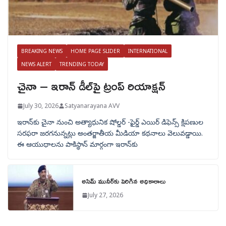
BREAKING NEWS
HOME PAGE SLIDER
INTERNATIONAL
NEWS ALERT
TRENDING TODAY
చైనా – ఇరాన్ డీల్‌పై ట్రంప్ రియాక్షన్
July 30, 2026
Satyanarayana AVV
ఇరాన్‌కు చైనా నుంచి అత్యాధునిక షోల్డర్‌ -ఫైర్డ్ ఎయిర్ డిఫెన్స్ క్షిపణుల
సరఫరా జరగనున్నట్లు అంతర్జాతీయ మీడియా కథనాలు వెలువడ్డాయి.
ఈ ఆయుధాలను పాకిస్థాన్‌ మార్గంగా ఇరాన్‌కు
అసిమ్ మునీర్‌కు పెరిగిన అధికారాలు
July 27, 2026