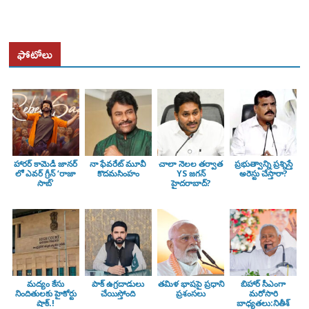
ఫోటోలు
హారర్ కామెడీ జానర్
నా ఫేవరేట్ మూవీ
చాలా నెలల తర్వాత
ప్రభుత్వాన్ని ప్రశ్నిస్తే
లో ఎవర్ గ్రీన్ ‘రాజా
కొదమసింహం
YS జగన్
అరెస్టు చేస్తారా?
సాబ్’
హైదరాబాద్?
మద్యం కేసు
పాక్ ఉగ్రదాడులు
తమిళ భాషపై ప్రధాని
బిహార్ సీఎంగా
నిందితులకు హైకోర్టు
చేయిస్తోంది
ప్రశంసలు
మరోసారి
షాక్.!
బాధ్యతలు:నితీశ్