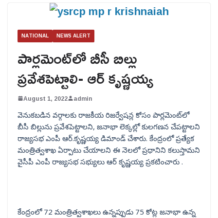
NATIONAL
NEWS ALERT
పార్లమెంట్‌లో బీసీ బిల్లు
ప్రవేశపెట్టాలి- ఆర్ కృష్ణయ్య
August 1, 2022
admin
వెనుకబడిన వర్గాలకు రాజకీయ రిజర్వేషన్ల కోసం పార్లమెంట్‌లో
బీసీ బిల్లును ప్రవేశపెట్టాలని, జనాభా లెక్కల్లో కులగణన చేపట్టాలని
రాజ్యసభ ఎంపీ ఆర్.కృష్ణయ్య డిమాండ్ చేశారు. కేంద్రంలో ప్రత్యేక
మంత్రిత్వశాఖ ఏర్పాటు చేయాలని ఈ నెలలో ప్రధానిని కలుస్తామని
వైసీపీ ఎంపీ రాజ్యసభ సభ్యులు ఆర్ కృష్ణయ్య ప్రకటించారు .
కేంద్రంలో 72 మంత్రిత్వశాఖలు ఉన్నప్పుడు 75 కోట్ల జనాభా ఉన్న