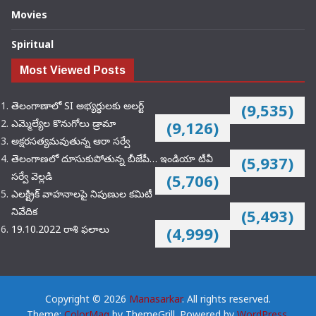
Movies
Spiritual
Most Viewed Posts
తెలంగాణాలో SI అభ్యర్థులకు అలర్ట్
(9,535)
ఎమ్మెల్యేల కొనుగోలు డ్రామా
(9,126)
అక్షరసత్యమవుతున్న ఆరా సర్వే
తెలంగాణలో దూసుకుపోతున్న బీజేపీ… ఇండియా టీవీ
(5,937)
సర్వే వెల్లడి
(5,706)
ఎలక్ట్రిక్‌ వాహనాలపై నిపుణుల కమిటీ
నివేదిక
(5,493)
19.10.2022 రాశి ఫలాలు
(4,999)
Copyright © 2026
Manasarkar
. All rights reserved.
Theme:
ColorMag
by ThemeGrill. Powered by
WordPress
.