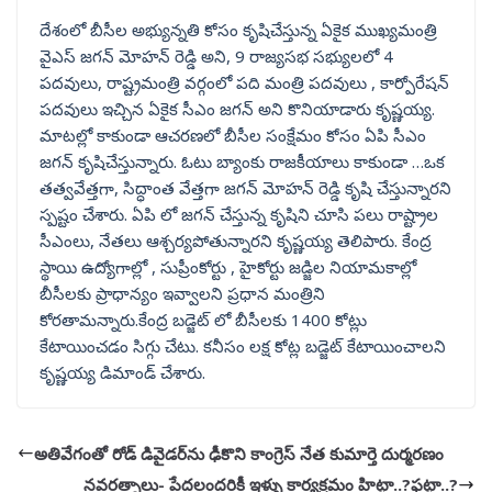
దేశంలో బీసీల అభ్యున్నతి కోసం కృషిచేస్తున్న ఏకైక ముఖ్యమంత్రి
వైఎస్ జగన్ మోహన్ రెడ్డి అని, 9 రాజ్యసభ సభ్యులలో 4
పదవులు, రాష్ట్రమంత్రి వర్గంలో పది మంత్రి పదవులు , కార్పోరేషన్
పదవులు ఇచ్చిన ఏకైక సీఎం జగన్ అని కొనియాడారు కృష్ణయ్య.
మాటల్లో కాకుండా ఆచరణలో బీసీల సంక్షేమం కోసం ఏపి సీఎం
జగన్ కృషిచేస్తున్నారు. ఓటు బ్యాంకు రాజకీయాలు కాకుండా …ఒక
తత్వవేత్తగా, సిద్ధాంత వేత్తగా జగన్ మోహన్ రెడ్డి కృషి చేస్తున్నారని
స్పష్టం చేశారు. ఏపి లో జగన్ చేస్తున్న కృషిని చూసి పలు రాష్ట్రాల
సీఎంలు, నేతలు ఆశ్చర్యపోతున్నారని కృష్ణయ్య తెలిపారు. కేంద్ర
స్థాయి ఉద్యోగాల్లో , సుప్రీంకోర్టు , హైకోర్టు జడ్జిల నియామకాల్లో
బీసీలకు ప్రాధాన్యం ఇవ్వాలని ప్రధాన మంత్రిని
కోరతామన్నారు.కేంద్ర బడ్జెట్ లో బీసీలకు 1400 కోట్లు
కేటాయించడం సిగ్గు చేటు. కనీసం లక్ష కోట్ల బడ్జెట్ కేటాయించాలని
కృష్ణయ్య డిమాండ్ చేశారు.
అతివేగంతో రోడ్ డివైడర్‌ను ఢీకొని కాంగ్రెస్ నేత కుమార్తె దుర్మరణం
నవరత్నాలు- పేదలందరికీ ఇళ్ళు కార్యక్రమం హిట్టా..?ఫట్టా..?