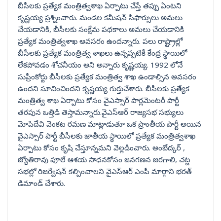
బీసీలకు ప్రత్యేక మంత్రిత్వశాఖ ఏర్పాటు చేస్తే తప్పు ఏంటని
కృష్ణయ్య ప్రశ్నించారు. మండల కమీషన్ సిఫార్సులు అమలు
చేయడానికి, బీసీలకు సంక్షేమ పథకాలు అమలు చేయడానికి
ప్రత్యేక మంత్రిత్వశాఖ అవసరం ఉందన్నారు. పలు రాష్ట్రాల్లో
బీసీలకు ప్రత్యేక మంత్రిత్వ శాఖలు ఉన్నప్పటికీ కేంద్ర స్థాయిలో
లేకపోవడం శోచనీయం అని అన్నారు కృష్ణయ్య. 1992 లోనే
సుప్రీంకోర్టు బీసీలకు ప్రత్యేక మంత్రిత్వ శాఖ ఉండాల్సిన అవసరం
ఉందని సూచించిందని కృష్ణయ్య గుర్తుచేశారు. బీసీలకు ప్రత్యేక
మంత్రిత్వ శాఖ ఏర్పాటు కోసం వైఎస్సార్ పార్లమెంటరీ పార్టీ
తరపున ఒత్తిడి తెస్తామన్నారు.వైఎస్ఆర్ రాజ్యసభ సభ్యులు
మోపిదేవి వెంకట రమణ మాట్లాడుతూ ఒక ప్రాంతీయ పార్టీ అయిన
వైఎస్సార్ పార్టీ బీసీలకు జాతీయ స్థాయిలో ప్రత్యేక మంత్రిత్వశాఖ
ఏర్పాటు కోసం కృషి చేస్తూన్నమని వెల్లడించారు. అంబేద్కర్ ,
జ్యోతిరావు పూలే ఆశయ సాధనకోసం జనగణన జరగాలి, చట్ట
సభల్లో రిజర్వేషన్ కల్పించాలని వైఎస్ఆర్ ఎంపీ మార్గాని భరత్
డిమాండ్ చేశారు.