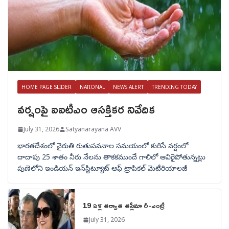
HOME PAGE SLIDER
NATIONAL
NEWS ALERT
TRENDING TODAY
వర్షంపై ఐఐటీఎం ఆసక్తికర నివేదిక
July 31, 2026
Satyanarayana AVV
భారతదేశంలో నైరుతి రుతుపవనాల సమయంలో కురిసే వర్షంలో
దాదాపు 25 శాతం నీరు నేలను తాకకముందే గాలిలో ఆవిరైపోతున్నట్లు
పుణెలోని ఇండియన్ ఇన్‌స్టిట్యూట్ ఆఫ్ ట్రాపికల్ మెటీరియాలజీ
19 ఏళ్ల తర్వాత తస్లీమా రీ-ఎంట్రీ
July 31, 2026