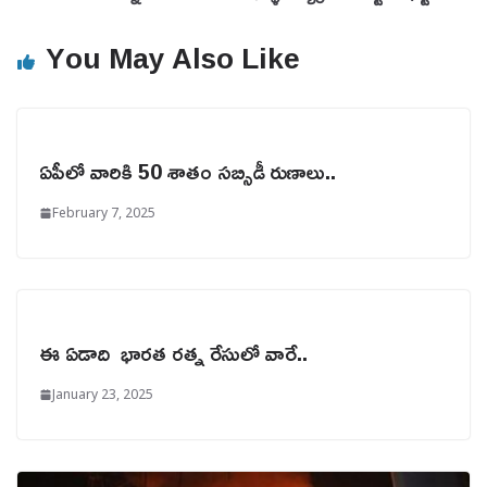
You May Also Like
ఏపీలో వారికి 50 శాతం సబ్సిడీ రుణాలు..
February 7, 2025
ఈ ఏడాది భారత రత్న రేసులో వారే..
January 23, 2025