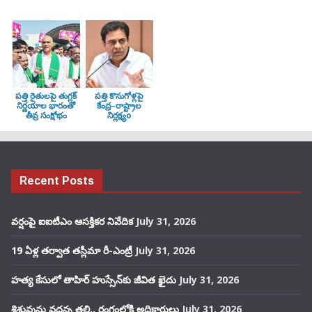
పత్తి రైతులపై తుగ్లక్‌
పత్తి కొనుగోళ్లపై
నిర్ణయాల భారంతో
కేంద్ర–రాష్ట్రాల
తీవ్ర సంక్షోభం
నిర్లక్ష్యo
Recent Posts
వర్షంపై ఐఐటీఎం ఆసక్తికర నివేదిక
July 31, 2026
19 ఏళ్ల తర్వాత తస్లీమా రీ-ఎంట్రీ
July 31, 2026
హత్య కేసులో తాహిర్ హుస్సేన్‌కు జీవిత ఖైదు
July 31, 2026
శిశువును వద్దన్న తల్లి.. రంగంలోకి అధికారులు
July 31, 2026