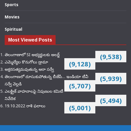
Sports
Movies
Spiritual
Most Viewed Posts
తెలంగాణాలో SI అభ్యర్థులకు అలర్ట్
(9,538)
ఎమ్మెల్యేల కొనుగోలు డ్రామా
(9,128)
అక్షరసత్యమవుతున్న ఆరా సర్వే
తెలంగాణలో దూసుకుపోతున్న బీజేపీ… ఇండియా టీవీ
(5,939)
సర్వే వెల్లడి
(5,707)
ఎలక్ట్రిక్‌ వాహనాలపై నిపుణుల కమిటీ
నివేదిక
(5,494)
19.10.2022 రాశి ఫలాలు
(5,001)