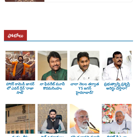
ఫోటోలు
హారర్ కామెడీ జానర్
నా ఫేవరేట్ మూవీ
చాలా నెలల తర్వాత
ప్రభుత్వాన్ని ప్రశ్నిస్తే
లో ఎవర్ గ్రీన్ ‘రాజా
కొదమసింహం
YS జగన్
అరెస్టు చేస్తారా?
సాబ్’
హైదరాబాద్?