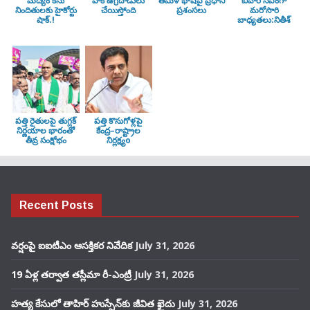
మద్యం కేసు
పాక్ ఉగ్రదాడులు
తమిళ భాషపై ప్రధాని
బిహార్ సీఎంగా
నిందితులకు హైకోర్టు
చేయిస్తోంది
ప్రశంసలు
మరోసారి
షాక్.!
బాధ్యతలు:నితీశ్
పత్తి రైతులపై తుగ్లక్‌
పత్తి కొనుగోళ్లపై
నిర్ణయాల భారంతో
కేంద్ర–రాష్ట్రాల
తీవ్ర సంక్షోభం
నిర్లక్ష్యo
Recent Posts
వర్షంపై ఐఐటీఎం ఆసక్తికర నివేదిక
July 31, 2026
19 ఏళ్ల తర్వాత తస్లీమా రీ-ఎంట్రీ
July 31, 2026
హత్య కేసులో తాహిర్ హుస్సేన్‌కు జీవిత ఖైదు
July 31, 2026