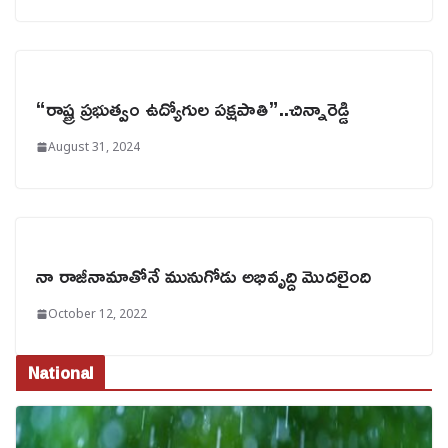
“రాష్ట్ర ప్రభుత్వం ఉద్యోగుల పక్షపాతి”..చిన్నారెడ్డి
August 31, 2024
నా రాజీనామాతోనే మునుగోడు అభివృద్ది మొదలైంది
October 12, 2022
National