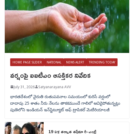
HOME PAGE SLIDER
NATIONAL
NEWS ALERT
TRENDING TODAY
వర్షంపై ఐఐటీఎం ఆసక్తికర నివేదిక
July 31, 2026
Satyanarayana AVV
భారతదేశంలో నైరుతి రుతుపవనాల సమయంలో కురిసే వర్షంలో
దాదాపు 25 శాతం నీరు నేలను తాకకముందే గాలిలో ఆవిరైపోతున్నట్లు
పుణెలోని ఇండియన్ ఇన్‌స్టిట్యూట్ ఆఫ్ ట్రాపికల్ మెటీరియాలజీ
19 ఏళ్ల తర్వాత తస్లీమా రీ-ఎంట్రీ