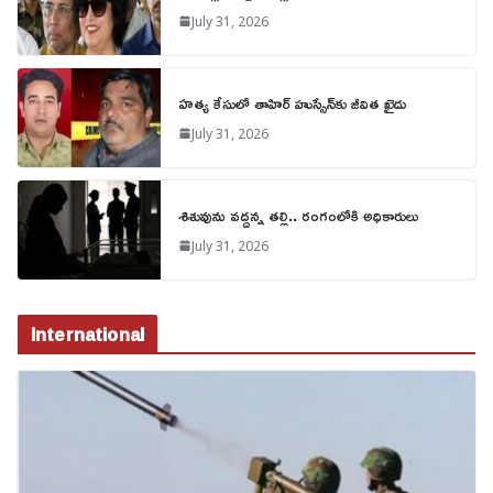
July 31, 2026
హత్య కేసులో తాహిర్ హుస్సేన్‌కు జీవిత ఖైదు
July 31, 2026
శిశువును వద్దన్న తల్లి.. రంగంలోకి అధికారులు
July 31, 2026
International