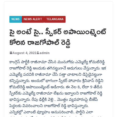
NEWS
NEWS ALERT
TELANGANA
సై అంటే సై.. స్పీకర్ అపాయింట్మెంట్
కోరిన రాజగోపాల్ రెడ్డి
August 4, 2022
admin
కాంగ్రెస్ పార్టీకి రాజీనామా చేసిన మునుగోడు ఎమ్మెల్యే కోమటిరెడ్డి
రాజగోపాల్ రెడ్డి అందుకు తగినట్టుగానే అడుగులు వేస్తున్నారు. ఇక
ఎమ్మెల్యే పదవికి రాజీనామా చేసి సత్తా చాటాలని డిసైడైనట్టుగా
కన్పిస్తున్నారు. అందులో భాగంగా స్పీకర్ పోచారం శ్రీనివాస్ రెడ్డిని
కోమటిరెడ్డి అపాయింట్మెంట్ అడిగారు. ఈ నెల 8, లేదా 9 తేదీన
స్పీకర్‌కు ఎమ్మెల్యే రాజీనామా లేఖను ఇవ్వాలని రాజగోపాల్ రెడ్డి
భావిస్తున్నారు. రేపు ఢిల్లీకి వెళ్లి… మొత్తం వ్యవహారంపై బీజేపీ
పెద్దలకు వివరించాలని రాజగోపాల్ రెడ్డి భావిస్తున్నారు.
ఎన్నికల్లో ఎలాంటి వ్యూహం అనుసరించాలి.. పార్టీని ఎలా