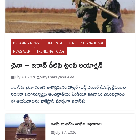
BREAKING NEWS
HOME PAGE SLIDER
INTERNATIONAL
NEWS ALERT
TRENDING TODAY
చైనా – ఇరాన్ డీల్‌పై ట్రంప్ రియాక్షన్
July 30, 2026
Satyanarayana AVV
ఇరాన్‌కు చైనా నుంచి అత్యాధునిక షోల్డర్‌ -ఫైర్డ్ ఎయిర్ డిఫెన్స్ క్షిపణుల
సరఫరా జరగనున్నట్లు అంతర్జాతీయ మీడియా కథనాలు వెలువడ్డాయి.
ఈ ఆయుధాలను పాకిస్థాన్‌ మార్గంగా ఇరాన్‌కు
అసిమ్ మునీర్‌కు పెరిగిన అధికారాలు
July 27, 2026