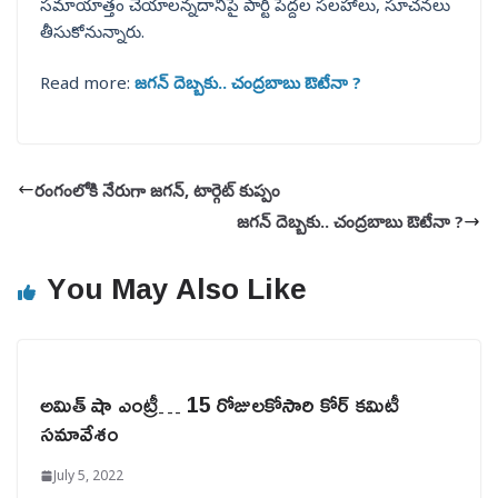
సమాయాత్తం చేయాలన్నదానిపై పార్టీ పెద్దల సలహాలు, సూచనలు
తీసుకోనున్నారు.
Read more:
జగన్ దెబ్బకు.. చంద్రబాబు ఔటేనా ?
రంగంలోకి నేరుగా జగన్, టార్గెట్ కుప్పం
జగన్ దెబ్బకు.. చంద్రబాబు ఔటేనా ?
You May Also Like
అమిత్ షా ఎంట్రీ… 15 రోజులకోసారి కోర్ కమిటీ
సమావేశం
July 5, 2022