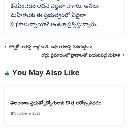
కనిపించడం లేదని ఎద్దేవా చేశారు. అసలు
మహిళలకు ఈ ప్రభుత్వంలో ఏదైనా
పథకాలున్నాయా? అంటూ ప్రశ్నిస్తున్నారు.
క‌లెక్ట‌ర్ కారుపై రాళ్ల దాడి..అధికారుల‌పై పిడిగుద్దులు
రోడ్డు ప్రమాదంలో ప్రాణాలతో బయటపడ్డ మహిళ
You May Also Like
తెలంగాణ ప్రభుత్వోద్యోగులకు కొత్త ఆరోగ్యపథకం
October 9, 2023