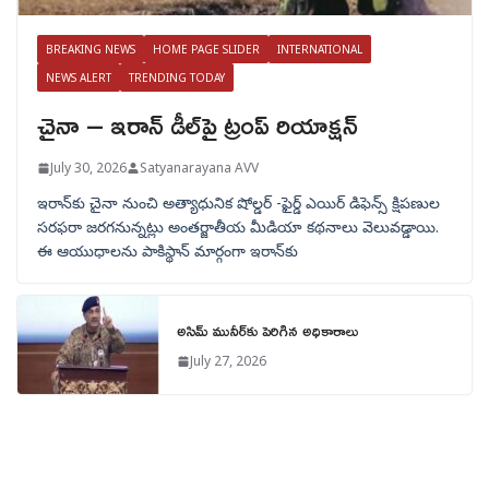
BREAKING NEWS
HOME PAGE SLIDER
INTERNATIONAL
NEWS ALERT
TRENDING TODAY
చైనా – ఇరాన్ డీల్‌పై ట్రంప్ రియాక్షన్
July 30, 2026
Satyanarayana AVV
ఇరాన్‌కు చైనా నుంచి అత్యాధునిక షోల్డర్‌ -ఫైర్డ్ ఎయిర్ డిఫెన్స్ క్షిపణుల
సరఫరా జరగనున్నట్లు అంతర్జాతీయ మీడియా కథనాలు వెలువడ్డాయి.
ఈ ఆయుధాలను పాకిస్థాన్‌ మార్గంగా ఇరాన్‌కు
అసిమ్ మునీర్‌కు పెరిగిన అధికారాలు
July 27, 2026