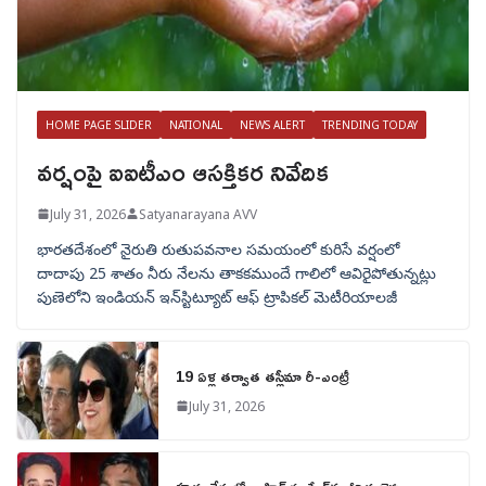
HOME PAGE SLIDER
NATIONAL
NEWS ALERT
TRENDING TODAY
వర్షంపై ఐఐటీఎం ఆసక్తికర నివేదిక
July 31, 2026
Satyanarayana AVV
భారతదేశంలో నైరుతి రుతుపవనాల సమయంలో కురిసే వర్షంలో
దాదాపు 25 శాతం నీరు నేలను తాకకముందే గాలిలో ఆవిరైపోతున్నట్లు
పుణెలోని ఇండియన్ ఇన్‌స్టిట్యూట్ ఆఫ్ ట్రాపికల్ మెటీరియాలజీ
19 ఏళ్ల తర్వాత తస్లీమా రీ-ఎంట్రీ
July 31, 2026