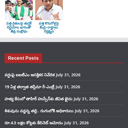
పత్తి రైతులపై తుగ్లక్‌
పత్తి కొనుగోళ్లపై
నిర్ణయాల భారంతో
కేంద్ర–రాష్ట్రాల
తీవ్ర సంక్షోభం
నిర్లక్ష్యo
Recent Posts
వర్షంపై ఐఐటీఎం ఆసక్తికర నివేదిక
July 31, 2026
19 ఏళ్ల తర్వాత తస్లీమా రీ-ఎంట్రీ
July 31, 2026
హత్య కేసులో తాహిర్ హుస్సేన్‌కు జీవిత ఖైదు
July 31, 2026
శిశువును వద్దన్న తల్లి.. రంగంలోకి అధికారులు
July 31, 2026
రూ.4.5 లక్షల కోట్లకు కేబినెట్ ఆమోదం
July 31, 2026