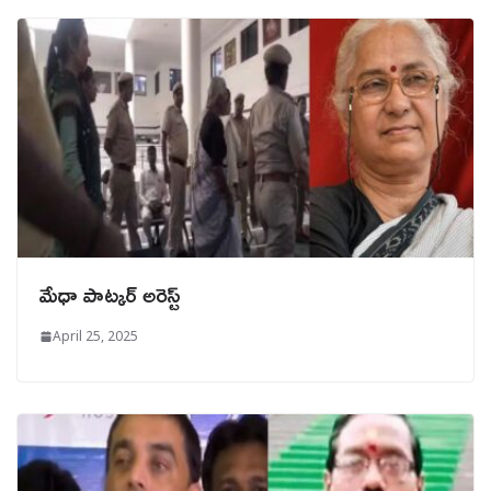
మేధా పాట్కర్ అరెస్ట్
April 25, 2025