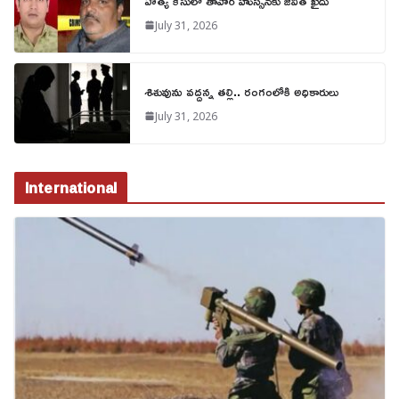
హత్య కేసులో తాహిర్ హుస్సేన్‌కు జీవిత ఖైదు
July 31, 2026
శిశువును వద్దన్న తల్లి.. రంగంలోకి అధికారులు
July 31, 2026
International