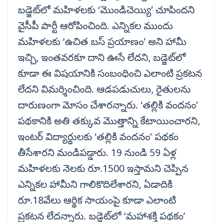
బడ్జెట్‌లో మహిళలకు ‘మొండిచెయ్యి’ చూపిందని
వైసీపీ పార్టీ ఆరోపించింది. ఎన్నికల ముందు
మహిళలకు ‘ఉచిత బస్ ప్రయాణం’ అని హామీ
ఇచ్చి, ఇంతవరకూ దాని ఊసే లేదని, బడ్జెట్‌లో
కూడా ఈ విషయానికి సంబంధించి ఎలాంటి ప్రకటన
లేదని విమర్శించింది. ఆడపడుచులు, రైతులను
దారుణంగా మోసం చేశారన్నారు. ‘తల్లికి వందనం’
పథకానికి అతి తక్కువ మొత్తాన్ని కేటాయించారని,
ఇంటర్ విద్యార్థులకు ‘తల్లికి వందనం’ పథకం
తీసేశారని మండిపడ్డారు. 19 నుండి 59 ఏళ్ల
మహిళలకు నెలకు రూ.1500 ఇస్తామని చెప్పిన
ఎన్నికల హామీని గాలికొదిలేశారని, ఏడాదికి
రూ.18వేలు ఆర్థిక సాయంపై కూడా ఎలాంటి
ప్రకటన లేదన్నారు. బడ్జెట్‌లో ‘మహాశక్తి పథకం’