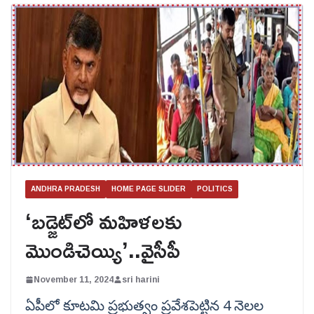
ANDHRA PRADESH
HOME PAGE SLIDER
POLITICS
‘బడ్జెట్‌లో మహిళలకు
మొండిచెయ్యి’..వైసీపీ
November 11, 2024
sri harini
ఏపీలో కూటమి ప్రభుత్వం ప్రవేశపెట్టిన 4 నెలల