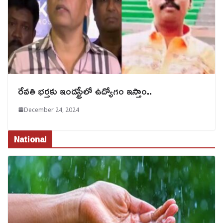
రేవతి భర్తకు ఇండస్ట్రీలో ఉద్యోగం ఇస్తాం..
December 24, 2024
National