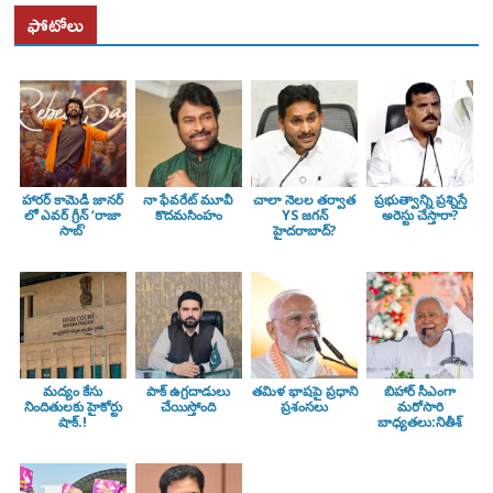
ఫోటోలు
హారర్ కామెడీ జానర్
నా ఫేవరేట్ మూవీ
చాలా నెలల తర్వాత
ప్రభుత్వాన్ని ప్రశ్నిస్తే
లో ఎవర్ గ్రీన్ ‘రాజా
కొదమసింహం
YS జగన్
అరెస్టు చేస్తారా?
సాబ్’
హైదరాబాద్?
మద్యం కేసు
పాక్ ఉగ్రదాడులు
తమిళ భాషపై ప్రధాని
బిహార్ సీఎంగా
నిందితులకు హైకోర్టు
చేయిస్తోంది
ప్రశంసలు
మరోసారి
షాక్.!
బాధ్యతలు:నితీశ్