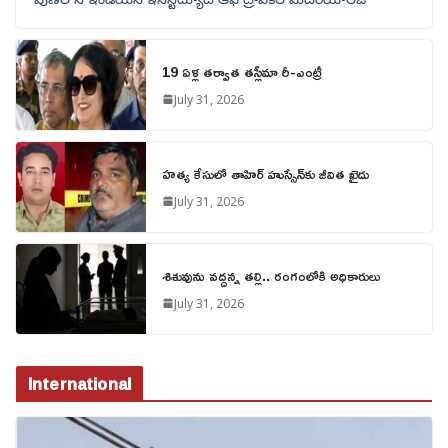
19 ఏళ్ల తర్వాత తస్లీమా రీ-ఎంట్రీ
July 31, 2026
హత్య కేసులో తాహిర్ హుస్సేన్‌కు జీవిత ఖైదు
July 31, 2026
శిశువును వద్దన్న తల్లి.. రంగంలోకి అధికారులు
July 31, 2026
International