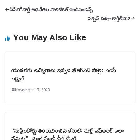
ఏపీలో పార్టీ అధినేతల పొలిటికల్ ఇండిపెండెన్స్
సక్సెస్ దిశగా కార్తీకేయ2
You May Also Like
యువతకు ఉద్యోగాలు ఇవ్వని బీఆర్‌ఎస్ పార్టీ: ఎంపీ
లక్ష్మణ్
November 17, 2023
“సుప్రీంకోర్టు తిరస్కరించిన కేసులో మళ్లీ ఎఫ్‌ఐఆర్ ఎలా
వేస్తారు”..మాజీ సీఐడీ డీజీ ట్వీట్