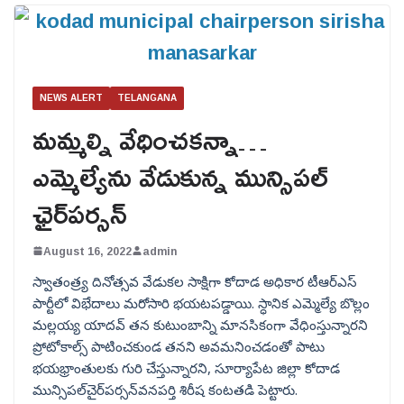
NEWS ALERT
TELANGANA
మమ్మల్ని వేధించకన్నా…
ఎమ్మెల్యే‌ను వేడుకున్న మున్సిపల్
ఛైర్‌పర్సన్
August 16, 2022
admin
స్వాతంత్ర్య దినోత్సవ వేడుకల సాక్షిగా కోదాడ అధికార టీఆర్ఎస్
పార్టీలో విభేదాలు మరోసారి భయటపడ్డాయి. స్ధానిక ఎమ్మెల్యే బొల్లం
మల్లయ్య యాదవ్ ​తన కుటుంబాన్ని మానసికంగా వేధింస్తున్నారని
ప్రోటోకాల్స్ పాటించకుండ తనని అవమనించడంతో పాటు
భయభ్రాంతులకు గురి చేస్తున్నారని, సూర్యాపేట జిల్లా కోదాడ
మున్సిపల్​చైర్​పర్సన్​వనపర్తి శిరీష కంటతడి పెట్టారు.