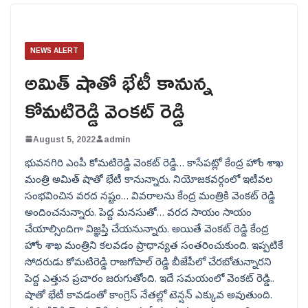
NEWS ALERT
అమిత్ షాతో భేటీ కానున్న
కోమటిరెడ్డి వెంకట్ రెడ్డి
August 5, 2022
admin
భువనగిరి ఎంపీ కోమటిరెడ్డి వెంకట్ రెడ్డి… కాసేపట్లో కేంద్ర హోం శాఖ
మంత్రి అమిత్ షాతో భేటీ కానున్నారు. నియోజకవర్గంలో ఇటీవల
సంభవించిన వరద నష్టం… వివరాలను కేంద్ర మంత్రికి వెంకట్ రెడ్డి
అందించనున్నారు. పెద్ద మనసుతో… వరద సాయం సాయం
చేయాల్సిందిగా విజ్ఞప్తి చేయనున్నారు. అయితే వెంకట్ రెడ్డి కేంద్ర
హోం శాఖ మంత్రిని కలవడం ప్రాధాన్యత సంతరించుకుంది. ఇప్పటికే
సోదరుడు కోమటిరెడ్డి రాజగోపాల్ రెడ్డి బీజేపీలో చేరబోతున్నారని
పెద్ద ఎత్తున ప్రచారం జరుగుతోంది. ఇదే సమయంలో వెంకట్ రెడ్డి..
షాతో భేటీ కావడంతో కాంగ్రెస్ నేతల్లో టెన్షన్ ఎక్కువ అవుతుంది.