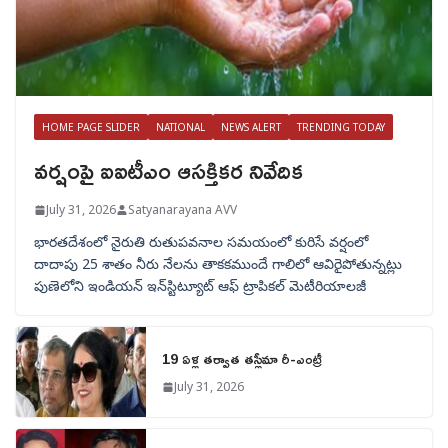
HOME PAGE SLIDER
NATIONAL
NEWS ALERT
TRENDING TODAY
వర్షంపై ఐఐటీఎం ఆసక్తికర నివేదిక
July 31, 2026
Satyanarayana AVV
భారతదేశంలో నైరుతి రుతుపవనాల సమయంలో కురిసే వర్షంలో
దాదాపు 25 శాతం నీరు నేలను తాకకముందే గాలిలో ఆవిరైపోతున్నట్లు
పుణెలోని ఇండియన్ ఇన్‌స్టిట్యూట్ ఆఫ్ ట్రాపికల్ మెటీరియాలజీ
19 ఏళ్ల తర్వాత తస్లీమా రీ-ఎంట్రీ
July 31, 2026