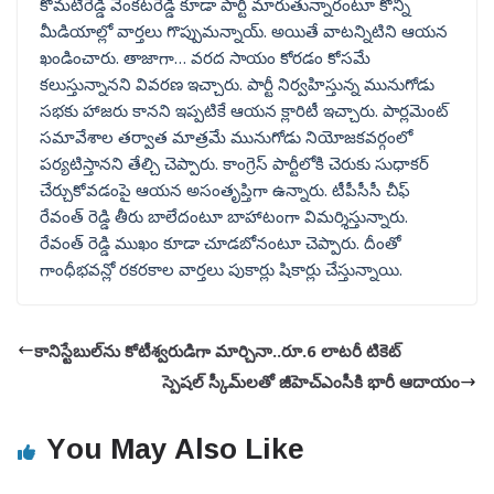
కోమటిరెడ్డి వెంకటరెడ్డి కూడా పార్టీ మారుతున్నారంటూ కొన్ని
మీడియాల్లో వార్తలు గొప్పుమన్నాయ్. అయితే వాటన్నిటిని ఆయన
ఖండించారు. తాజాగా… వరద సాయం కోరడం కోసమే
కలుస్తున్నానని వివరణ ఇచ్చారు. పార్టీ నిర్వహిస్తున్న మునుగోడు
సభకు హాజరు కానని ఇప్పటికే ఆయన క్లారిటీ ఇచ్చారు. పార్లమెంట్
సమావేశాల తర్వాత మాత్రమే మునుగోడు నియోజకవర్గంలో
పర్యటిస్తానని తేల్చి చెప్పారు. కాంగ్రెస్ పార్టీలోకి చెరుకు సుధాకర్
చేర్చుకోవడంపై ఆయన అసంతృప్తిగా ఉన్నారు. టీపీసీసీ చీఫ్
రేవంత్ రెడ్డి తీరు బాలేదంటూ బాహాటంగా విమర్శిస్తున్నారు.
రేవంత్ రెడ్డి ముఖం కూడా చూడబోనంటూ చెప్పారు. దీంతో
గాంధీభవన్లో రకరకాల వార్తలు పుకార్లు షికార్లు చేస్తున్నాయి.
కానిస్టేబుల్‌ను కోటీశ్వరుడిగా మార్చినా..రూ.6 లాటరీ టికెట్
స్పెషల్ స్కీమ్‌లతో జీహెచ్ఎంసీకి భారీ ఆదాయం
You May Also Like