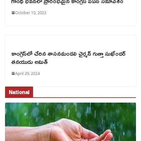
గాంధీ భవన్‌లో ప్రారంభమైన కాంగ్రెస్ పీఏసీ సమావేశం
October 10, 2023
కాంగ్రెస్‌లో చేరిన శాసనమండలి చైర్మన్ గుత్తా సుఖేందర్
తనయుడు అమిత్
April 29, 2024
National