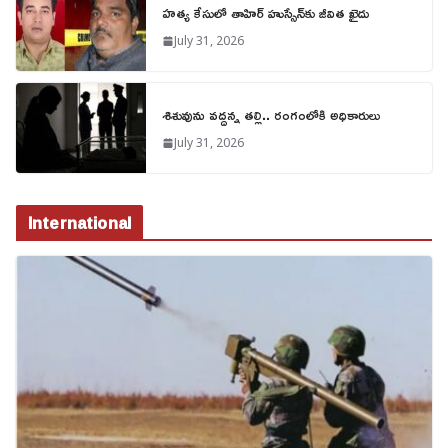
హత్య కేసులో తాహిర్ హుస్సేన్‌కు జీవిత ఖైదు
July 31, 2026
శిశువును వద్దన్న తల్లి.. రంగంలోకి అధికారులు
July 31, 2026
International