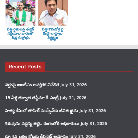
పత్తి రైతులపై తుగ్లక్‌
పత్తి కొనుగోళ్లపై
నిర్ణయాల భారంతో
కేంద్ర–రాష్ట్రాల
తీవ్ర సంక్షోభం
నిర్లక్ష్యo
Recent Posts
వర్షంపై ఐఐటీఎం ఆసక్తికర నివేదిక
July 31, 2026
19 ఏళ్ల తర్వాత తస్లీమా రీ-ఎంట్రీ
July 31, 2026
హత్య కేసులో తాహిర్ హుస్సేన్‌కు జీవిత ఖైదు
July 31, 2026
శిశువును వద్దన్న తల్లి.. రంగంలోకి అధికారులు
July 31, 2026
రూ.4.5 లక్షల కోట్లకు కేబినెట్ ఆమోదం
July 31, 2026