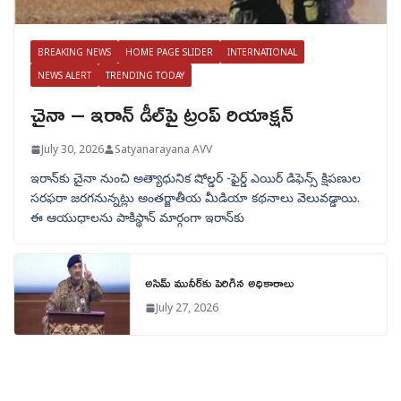
BREAKING NEWS
HOME PAGE SLIDER
INTERNATIONAL
NEWS ALERT
TRENDING TODAY
చైనా – ఇరాన్ డీల్‌పై ట్రంప్ రియాక్షన్
July 30, 2026
Satyanarayana AVV
ఇరాన్‌కు చైనా నుంచి అత్యాధునిక షోల్డర్‌ -ఫైర్డ్ ఎయిర్ డిఫెన్స్ క్షిపణుల
సరఫరా జరగనున్నట్లు అంతర్జాతీయ మీడియా కథనాలు వెలువడ్డాయి.
ఈ ఆయుధాలను పాకిస్థాన్‌ మార్గంగా ఇరాన్‌కు
అసిమ్ మునీర్‌కు పెరిగిన అధికారాలు
July 27, 2026