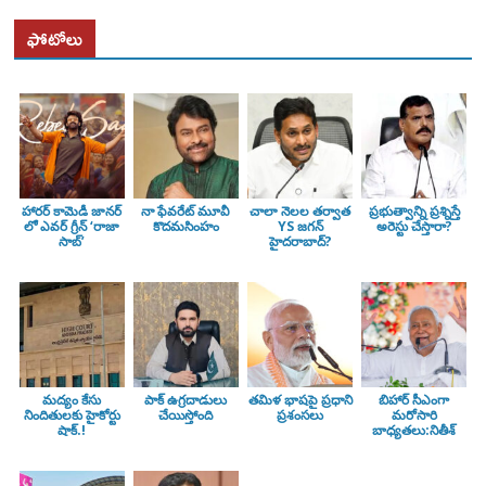
ఫోటోలు
హారర్ కామెడీ జానర్
నా ఫేవరేట్ మూవీ
చాలా నెలల తర్వాత
ప్రభుత్వాన్ని ప్రశ్నిస్తే
లో ఎవర్ గ్రీన్ ‘రాజా
కొదమసింహం
YS జగన్
అరెస్టు చేస్తారా?
సాబ్’
హైదరాబాద్?
మద్యం కేసు
పాక్ ఉగ్రదాడులు
తమిళ భాషపై ప్రధాని
బిహార్ సీఎంగా
నిందితులకు హైకోర్టు
చేయిస్తోంది
ప్రశంసలు
మరోసారి
షాక్.!
బాధ్యతలు:నితీశ్