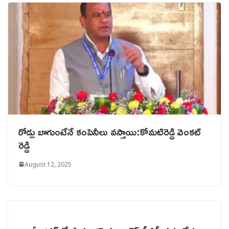
రోడ్లు బాగుంటేనే కంపెనీలు వస్తాయి:కోమటిరెడ్డి వెంకట్
రెడ్డి
August 12, 2025