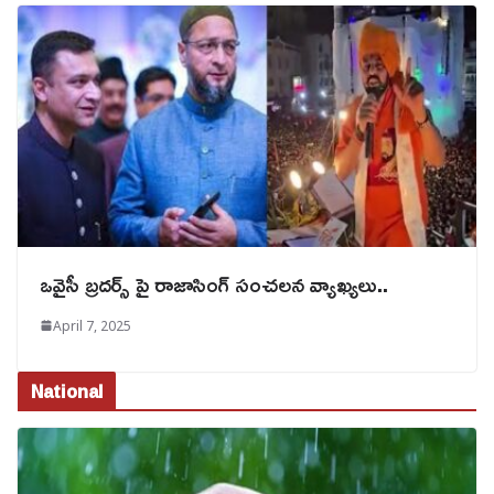
ఒవైసీ బ్రదర్స్ పై రాజాసింగ్ సంచలన వ్యాఖ్యలు..
April 7, 2025
National