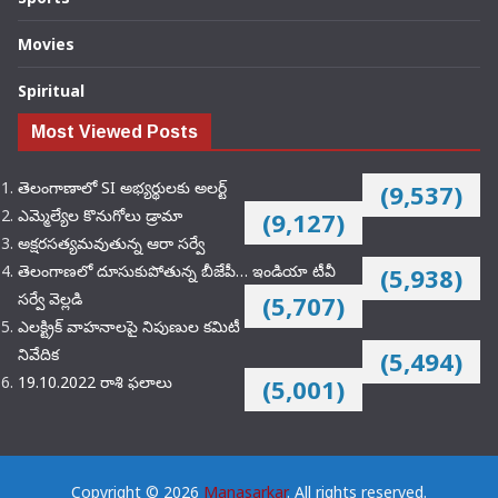
Movies
Spiritual
Most Viewed Posts
తెలంగాణాలో SI అభ్యర్థులకు అలర్ట్
(9,537)
ఎమ్మెల్యేల కొనుగోలు డ్రామా
(9,127)
అక్షరసత్యమవుతున్న ఆరా సర్వే
తెలంగాణలో దూసుకుపోతున్న బీజేపీ… ఇండియా టీవీ
(5,938)
సర్వే వెల్లడి
(5,707)
ఎలక్ట్రిక్‌ వాహనాలపై నిపుణుల కమిటీ
నివేదిక
(5,494)
19.10.2022 రాశి ఫలాలు
(5,001)
Copyright © 2026
Manasarkar
. All rights reserved.