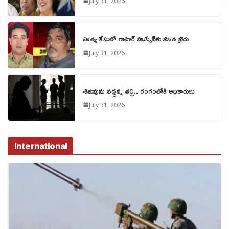
July 31, 2026
హత్య కేసులో తాహిర్ హుస్సేన్‌కు జీవిత ఖైదు
July 31, 2026
శిశువును వద్దన్న తల్లి.. రంగంలోకి అధికారులు
July 31, 2026
International