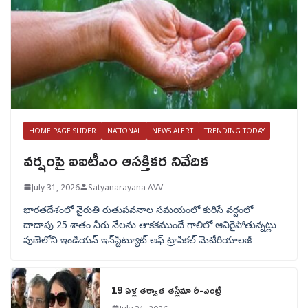
HOME PAGE SLIDER
NATIONAL
NEWS ALERT
TRENDING TODAY
వర్షంపై ఐఐటీఎం ఆసక్తికర నివేదిక
July 31, 2026
Satyanarayana AVV
భారతదేశంలో నైరుతి రుతుపవనాల సమయంలో కురిసే వర్షంలో
దాదాపు 25 శాతం నీరు నేలను తాకకముందే గాలిలో ఆవిరైపోతున్నట్లు
పుణెలోని ఇండియన్ ఇన్‌స్టిట్యూట్ ఆఫ్ ట్రాపికల్ మెటీరియాలజీ
19 ఏళ్ల తర్వాత తస్లీమా రీ-ఎంట్రీ