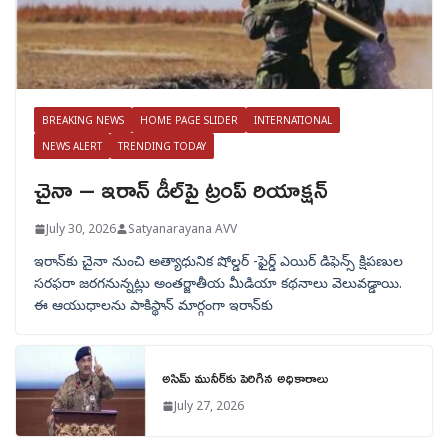
BREAKING NEWS
HOME PAGE SLIDER
INTERNATIONAL
NEWS ALERT
TRENDING TODAY
చైనా – ఇరాన్ డీల్‌పై ట్రంప్ రియాక్షన్
July 30, 2026
Satyanarayana AVV
ఇరాన్‌కు చైనా నుంచి అత్యాధునిక షోల్డర్‌ -ఫైర్డ్ ఎయిర్ డిఫెన్స్ క్షిపణుల
సరఫరా జరగనున్నట్లు అంతర్జాతీయ మీడియా కథనాలు వెలువడ్డాయి.
ఈ ఆయుధాలను పాకిస్థాన్‌ మార్గంగా ఇరాన్‌కు
అసిమ్ మునీర్‌కు పెరిగిన అధికారాలు
July 27, 2026