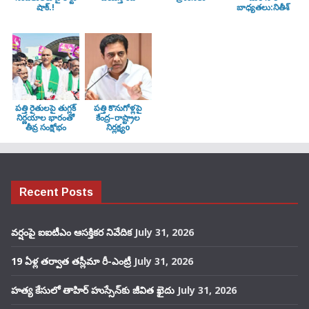
షాక్.!
బాధ్యతలు:నితీశ్
పత్తి రైతులపై తుగ్లక్‌
పత్తి కొనుగోళ్లపై
నిర్ణయాల భారంతో
కేంద్ర–రాష్ట్రాల
తీవ్ర సంక్షోభం
నిర్లక్ష్యo
Recent Posts
వర్షంపై ఐఐటీఎం ఆసక్తికర నివేదిక
July 31, 2026
19 ఏళ్ల తర్వాత తస్లీమా రీ-ఎంట్రీ
July 31, 2026
హత్య కేసులో తాహిర్ హుస్సేన్‌కు జీవిత ఖైదు
July 31, 2026