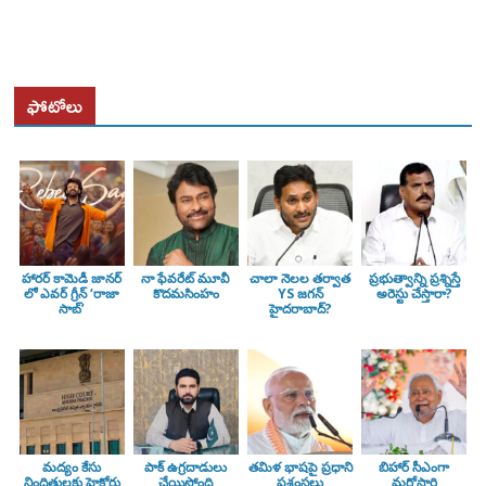
ఫోటోలు
హారర్ కామెడీ జానర్
నా ఫేవరేట్ మూవీ
చాలా నెలల తర్వాత
ప్రభుత్వాన్ని ప్రశ్నిస్తే
లో ఎవర్ గ్రీన్ ‘రాజా
కొదమసింహం
YS జగన్
అరెస్టు చేస్తారా?
సాబ్’
హైదరాబాద్?
మద్యం కేసు
పాక్ ఉగ్రదాడులు
తమిళ భాషపై ప్రధాని
బిహార్ సీఎంగా
నిందితులకు హైకోర్టు
చేయిస్తోంది
ప్రశంసలు
మరోసారి