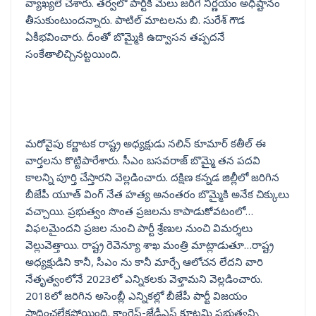
వ్యాఖ్యలే చేశారు. తర్వలో పార్టీకి మేలు జరిగే నిర్ణయం అధిష్టానం
తీసుకుంటుందన్నారు. పాటిల్ మాటలను బి. సురేశ్ గౌడ
ఏకీభవించారు. దీంతో బొమ్మైకి ఉద్వాసన తప్పదనే
సంకేతాలిచ్చినట్టయింది.
మరోవైపు కర్ణాటక రాష్ట్ర అధ్యక్షుడు నలిన్ కూమార్ కతీల్ ఈ
వార్తలను కొట్టిపారేశారు. సీఎం బసవరాజ్ బొమ్మై తన పదవి
కాలన్ని పూర్తి చేస్తారని వెల్లడించారు. దక్షిణ కన్నడ జిల్లీలో జరిగిన
బీజేపీ యూత్ వింగ్ నేత హత్య అనంతరం బొమ్మైకి అనేక చిక్కులు
వచ్చాయి. ప్రభుత్వం సొంత ప్రజలను కాపాడుకోవటంలో…
విఫలమైందని ప్రజల నుంచి పార్టీ శ్రేణుల నుంచి విమర్శలు
వెల్లువెత్తాయి. రాష్ట్ర రెవెన్యూ శాఖ మంత్రి మాట్లాడుతూ…రాష్ట్ర
అధ్యక్షుడిని కానీ, సీఎం ను కానీ మార్చే ఆలోచన లేదని వారి
నేతృత్వంలోనే 2023లో ఎన్నికలకు వెళ్తామని వెల్లడించారు.
2018లో జరిగిన అసెంబ్లీ ఎన్నికల్లో బీజేపీ పార్టీ విజయం
సాధించలేకపోయింది. కాంగ్రెస్-జేడీఎస్ కూటమి ప్రభుత్వన్ని