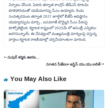
ఏర్పాటు చేసింది. ఏడాది తర్వాత కాంగ్రెస్-జేడీఎస్ కూటమి
కూలిపోవడంతో యడియూరప్ప సీఎం అయ్యారు. రెండు
సంవత్సరముల తర్వాత 2021 జూలైలో బీజేపీ అధిష్టానం
యడ్యూరప్పను మార్చి… బసవరాజ్ బొమ్మైని సీఎం పీఠంపై
కూర్చోబెట్టింది. కర్ణాటక రాష్ట్రంలో 2023మే లో అసెంబ్లీ ఎన్నికలు
జరగనున్నాయ్. ఈ నేపథ్యంలో ముఖ్యమంత్రి మార్పులపై వస్తున్న
వార్తలు కర్ణాటక రాజకీయాల్లో చర్చనీయాంశంగా మారింది.
నుపుర్‌ శర్మకు ఊరట…
నూతన సీజేఐగా జస్టిస్‌ యు.యు.లలిత్‌
You May Also Like