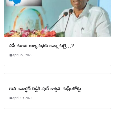
ఏపీ నుంచి రాజ్యసభకు అన్నామలై…?
April 22, 2025
గాలి జనార్థన్ రెడ్డికి షాక్ ఇచ్చిన సుప్రీంకోర్టు
April 19, 2023