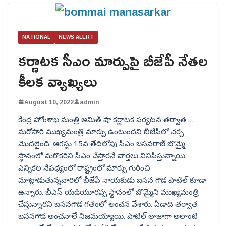
NATIONAL
NEWS ALERT
కర్ణాటక సీఎం మార్పుపై బీజేపీ నేతల
కీలక వ్యాఖ్యలు
August 10, 2022
admin
కేంద్ర హోంశాఖ మంత్రి అమిత్ షా కర్ణాటక పర్యటన తర్వాత …
మరోసారి ముఖ్యమంత్రి మార్పు ఉంటుందని బీజేపీలో చర్చ
మొదలైంది. ఆగస్టు 15వ తేదిలోపు సీఎం బసవరాజ్ బొమ్మై
స్ధానంలో మరొకరిని సీఎం చేస్తారనే వార్తలు వినిపిస్తున్నాయి.
ఎన్నికల నేపథ్యంలో రాష్ట్రంలో మార్పు గురించి
మాట్లాడుతున్నవారిలో బీజేపీ నాయకుడు బసన గౌడ పాటిల్ కూడా
ఉన్నారు. బీఎస్ యడియూరప్ప స్థానంలో బొమ్మైని ముఖ్యమంత్రి
చేస్తున్నారని బసనగౌడ గతంలో అంచన వేశారు. ఏడాది తర్వాత
బసనగౌడ అంచనాలే నిజమయ్యాయి. పాటిల్ తాజాగా అలాంటి