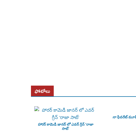
ఫోటోలు
నా ఫేవరేట్ మూ
హారర్ కామెడీ జానర్ లో ఎవర్ గ్రీన్ ‘రాజా
సాబ్’