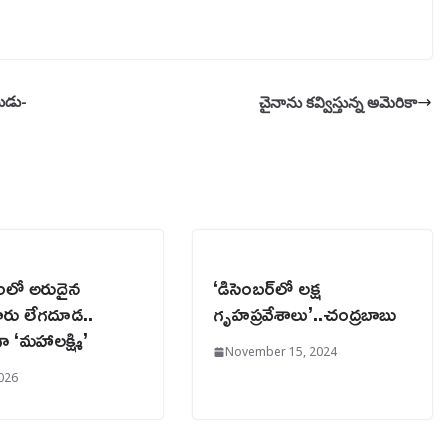
యుడు-
చైనాను కవ్విస్తున్న అమెరికా
ంలో అరుదైన
‘డిసెంబర్‌లో లక్ష
రు లేగదూడ..
గృహప్రవేశాలు’..చంద్రబాబు
 ‘మహాలక్ష్మి’
November 15, 2024
2026