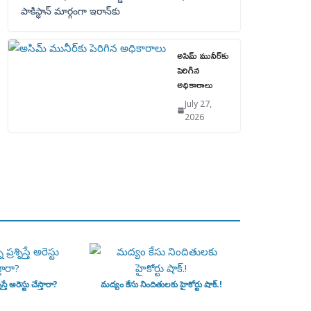
పాకిస్థాన్‌ మార్గంగా ఇరాన్‌కు
అసిమ్ మునీర్‌కు
పెరిగిన
అధికారాలు
July 27,
2026
ిస్తే అరెస్టు చేస్తారా?
మద్యం కేసు నిందితులకు హైకోర్టు షాక్.!