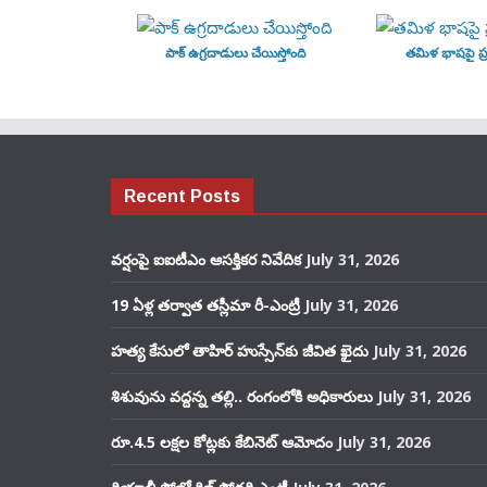
పాక్ ఉగ్రదాడులు చేయిస్తోంది
తమిళ భాషపై ప్ర
Recent Posts
వర్షంపై ఐఐటీఎం ఆసక్తికర నివేదిక
July 31, 2026
19 ఏళ్ల తర్వాత తస్లీమా రీ-ఎంట్రీ
July 31, 2026
హత్య కేసులో తాహిర్ హుస్సేన్‌కు జీవిత ఖైదు
July 31, 2026
శిశువును వద్దన్న తల్లి.. రంగంలోకి అధికారులు
July 31, 2026
రూ.4.5 లక్షల కోట్లకు కేబినెట్ ఆమోదం
July 31, 2026