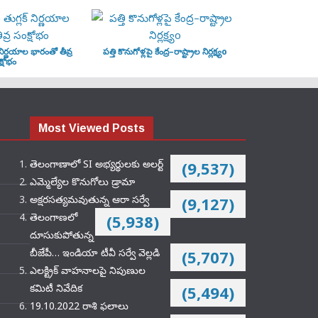
‌ నిర్ణయాల భారంతో తీవ్ర
పత్తి కొనుగోళ్లపై కేంద్ర–రాష్ట్రాల నిర్లక్ష్యo
్షోభం
Most Viewed Posts
తెలంగాణాలో SI అభ్యర్థులకు అలర్ట్
(9,537)
ఎమ్మెల్యేల కొనుగోలు డ్రామా
అక్షరసత్యమవుతున్న ఆరా సర్వే
(9,127)
తెలంగాణలో
(5,938)
దూసుకుపోతున్న
బీజేపీ… ఇండియా టీవీ సర్వే వెల్లడి
(5,707)
ఎలక్ట్రిక్‌ వాహనాలపై నిపుణుల
కమిటీ నివేదిక
(5,494)
19.10.2022 రాశి ఫలాలు