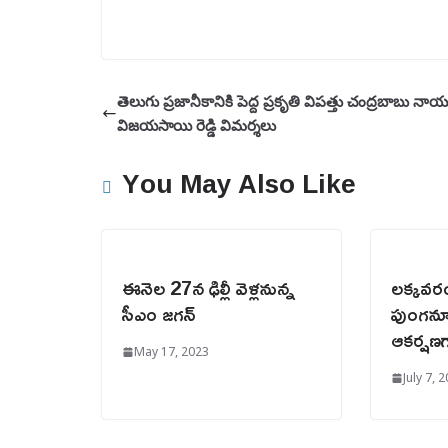
తెలుగు ప్రజానీకానికి పెద్ద ప్రకృతి విపత్తు చంద్రబాబు నా
విజయసాయి రెడ్డి విమర్శలు
You May Also Like
ఈనెల 27న ఢిల్లీ వెళ్లనున్న
లక్కవర
సీఎం జగన్
పుంగనూ
ఆకర్షణగా
May 17, 2023
July 7, 