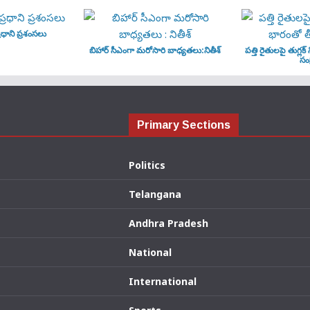
ధాని ప్రశంసలు
బిహార్ సీఎంగా మరోసారి బాధ్యతలు:నితీశ్
పత్తి రైతులపై తుగ్లక్
సంక
Primary Sections
Politics
Telangana
Andhra Pradesh
National
International