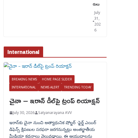
రులు
July
31,
202
6
International
BREAKING NEWS
HOME PAGE SLIDER
INTERNATIONAL
NEWS ALERT
TRENDING TODAY
చైనా – ఇరాన్ డీల్‌పై ట్రంప్ రియాక్షన్
July 30, 2026
Satyanarayana AVV
ఇరాన్‌కు చైనా నుంచి అత్యాధునిక షోల్డర్‌ -ఫైర్డ్ ఎయిర్
డిఫెన్స్ క్షిపణుల సరఫరా జరగనున్నట్లు అంతర్జాతీయ
మీడియా కథనాలు వెలువడ్డాయి. ఈ ఆయుధాలను