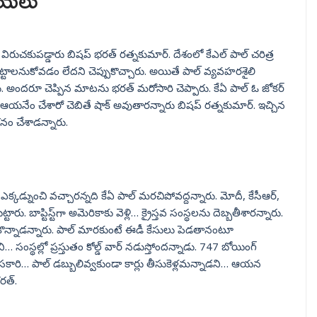
టబయలు
పై విరుచకుపడ్డారు బిషప్ భరత్ రత్నకుమార్. దేశంలో కేఎల్ పాల్ చరిత్ర
టాలనుకోవడం లేదని చెప్పుకొచ్చారు. అయితే పాల్ వ్యవహరశైలి
. అందరూ చెప్పిన మాటను భరత్ మరోసారి చెప్పారు. కేఏ పాల్ ఓ జోకర్
యనేం చేశారో చెబితే షాక్ అవుతారన్నారు బిషప్ రత్నకుమార్. ఇచ్చిన
శనం చేశాడన్నారు.
క్కడ్నుంచి వచ్చారన్నది కేఏ పాల్ మరచిపోవద్దన్నారు. మోదీ, కేసీఆర్,
 బాప్టిస్ట్‌గా అమెరికాకు వెళ్లి… క్రైస్తవ సంస్థలను దెబ్బతీశారన్నారు.
లోంచి కొన్నాడన్నారు. పాల్ మారకుంటే ఈడీ కేసులు పెడతానంటూ
 సంస్థల్లో ప్రస్తుతం కోల్డ్ వార్ నడుస్తోందన్నాడు. 747 బోయింగ్
కారి… పాల్ డబ్బులివ్వకుండా కార్లు తీసుకెళ్లమన్నాడని… ఆయన
భరత్.