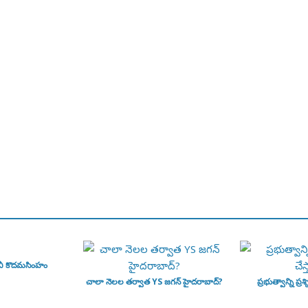
వీ కొదమసింహం
చాలా నెలల తర్వాత YS జగన్ హైదరాబాద్?
ప్రభుత్వాన్ని ప్రశ్న