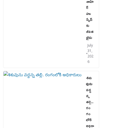
తాహి
ర్
హు
స్సేన్‌
కు
జీవిత
ఖైదు
July
31,
202
6
శిశు
వును
వద్ద
న్న
తల్లి..
రం
గం
లోకి
అధికా