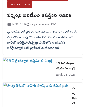
TRENDING TODAY
వర్షంపై ఐఐటీఎం ఆసక్తికర నివేదిక
July 31, 2026
Satyanarayana AVV
భారతదేశంలో నైరుతి రుతుపవనాల సమయంలో కురిసే
వర్షంలో దాదాపు 25 శాతం నీరు నేలను తాకకముందే
గాలిలో ఆవిరైపోతున్నట్లు పుణెలోని ఇండియన్
ఇన్‌స్టిట్యూట్ ఆఫ్ ట్రాపికల్ మెటీరియాలజీ
19 ఏళ్ల తర్వాత
తస్లీమా రీ-ఎంట్రీ
July 31, 2026
హ
త్య
కేసు
లో