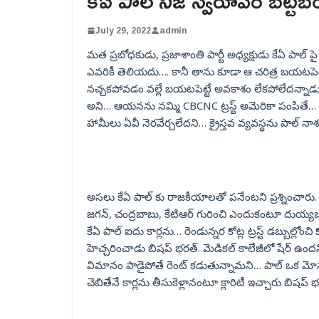
కేఏ పాల్ నిజ స్వరూపం బట్
July 29, 2022
admin
మత ప్రబోధకుడు, ప్రజాశాంతి పార్టీ అధ్యక్షుడు కేఏ పాల్ 
ఎవరికీ తెలియదు…. కానీ తాను కూడా ఆ చరిత్ర బయటపెట్
నచ్చకపోవడం వల్లే బయటపెట్టే అవకాశం లేకపోలేదన్నాడు
అని… ఆయనను నమ్మి CBCNC ట్రస్ట్ అమెరికా పంపితే… ఆ
హామీలు ఏవీ నెరవేర్చలేదని… క్రైస్తవ వ్యవస్థను పాల్ నా
అసలు కేఏ పాల్ కు రాజకీయాలతో పనేంటని ప్రశ్నించారు. ఎ
జగన్, చంద్రబాబు, కేటిఆర్ గురించి ఎందుకంటూ దుయ్యబట్టారు.
కేఏ పాల్ ఐదు కార్లను… రెండున్నర కోట్ల ట్రస్ట్ డబ్బుల్
హెచ్చరించాడు బిషప్ భరత్. మెడికల్ కాలేజీలో షేర్ ఉందని…
విమానం పాడైపోతే‌ రెంట్ కడుతున్నామని… పాల్ ఒక మోస
చెబితేనే కార్లను తీసుకెళ్లానంటూ క్లారిటీ ఇచ్చారు బిషప్ 