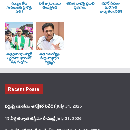
మద్యం కేసు
పాక్ ఉగ్రదాడులు
తమిళ భాషపై ప్రధాని
బిహార్ సీఎంగా
నిందితులకు హైకోర్టు
చేయిస్తోంది
ప్రశంసలు
మరోసారి
షాక్.!
బాధ్యతలు:నితీశ్
పత్తి రైతులపై తుగ్లక్‌
పత్తి కొనుగోళ్లపై
నిర్ణయాల భారంతో
కేంద్ర–రాష్ట్రాల
తీవ్ర సంక్షోభం
నిర్లక్ష్యo
Recent Posts
వర్షంపై ఐఐటీఎం ఆసక్తికర నివేదిక
July 31, 2026
19 ఏళ్ల తర్వాత తస్లీమా రీ-ఎంట్రీ
July 31, 2026