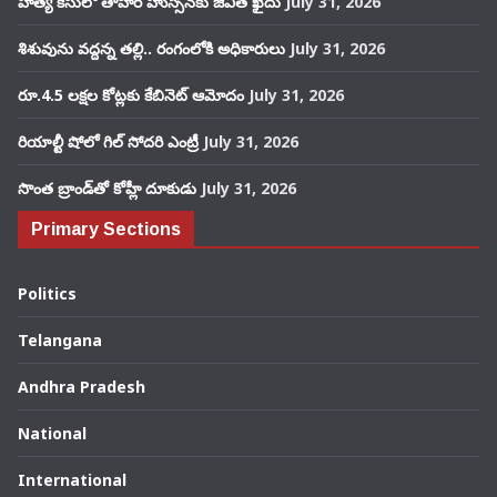
హత్య కేసులో తాహిర్ హుస్సేన్‌కు జీవిత ఖైదు
July 31, 2026
శిశువును వద్దన్న తల్లి.. రంగంలోకి అధికారులు
July 31, 2026
రూ.4.5 లక్షల కోట్లకు కేబినెట్ ఆమోదం
July 31, 2026
రియాల్టీ షోలో గిల్ సోదరి ఎంట్రీ
July 31, 2026
సొంత బ్రాండ్‌తో కోహ్లీ దూకుడు
July 31, 2026
Primary Sections
Politics
Telangana
Andhra Pradesh
National
International