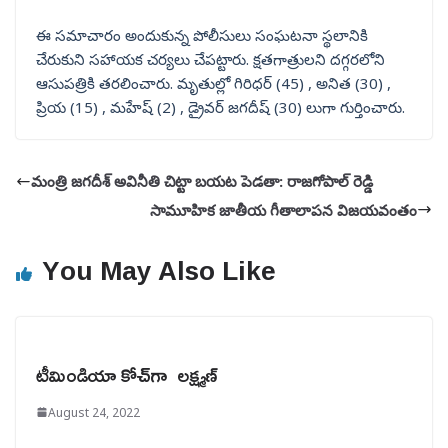
ఈ సమాచారం అందుకున్న పోలీసులు సంఘటనా స్థలానికి
చేరుకుని సహాయక చర్యలు చేపట్టారు. క్షతగాత్రులని దగ్గరలోని
ఆసుపత్రికి తరలించారు. మృతుల్లో గిరిధర్ (45) , అనిత (30) ,
ప్రియ (15) , మహేష్ (2) , డ్రైవర్ జగదీష్ (30) లుగా గుర్తించారు.
మంత్రి జగదీశ్‌ అవినీతి చిట్టా బయట పెడతా: రాజగోపాల్‌ రెడ్డి
సామూహిక జాతీయ గీతాలాపన విజయవంతం
You May Also Like
టీమిండియా కోచ్‌గా లక్ష్మణ్
August 24, 2022