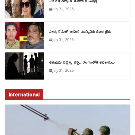
19 ఏళ్ల తర్వాత తస్లీమా రీ-ఎంట్రీ
July 31, 2026
హత్య కేసులో తాహిర్ హుస్సేన్‌కు జీవిత ఖైదు
July 31, 2026
శిశువును వద్దన్న తల్లి.. రంగంలోకి అధికారులు
July 31, 2026
International