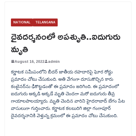
NATIONAL
TELANGANA
దైవదర్శనంలో అపశృుతి..ఐదుగురు
మృతి
August 16, 2022
admin
కర్ణాటక సమీపంలోని బీదర్ జాతీయ రహదారిపై ఘోర రోడ్డు
ప్రమాదం చోటు చేసుకుంది. అతి వేగంగా దూసుకొచ్చిన కారు
కంటైనర్‌ను ఢీకొట్టడంతో ఈ ప్రమాదం జరిగింది. ఈ ప్రమాదంలో
ఐదుగురు అక్కడి అక్కడే మృతి చెందగా మరో ఐదుగురు తీవ్ర
గాయాలపాలయ్యారు. మృతి చెందిన వారిని హైదరాబాద్ బేగం పేట
వాసులుగా గుర్తించారు. కర్ణాటక కలబురిగి జిల్లా గంగాపూర్
దైవదర్శనానికి వెళ్తున్న క్రమంలో ఈ ప్రమాదం చోటు చేసుకుంది.