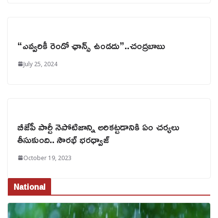
“ఎవ్వరికీ రెండో ఛాన్స్ ఉండదు”..చంద్రబాబు
July 25, 2024
బీజేపీ పార్టీ నెపోటిజాన్ని అరికట్టడానికి ఏం చర్యలు
తీసుకుంది.. సౌరభ్ భరధ్వాజ్
October 19, 2023
National