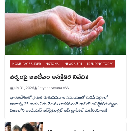
HOME PAGE SLIDER
NATIONAL
NEWS ALERT
TRENDING TODAY
వర్షంపై ఐఐటీఎం ఆసక్తికర నివేదిక
July 31, 2026
Satyanarayana AVV
భారతదేశంలో నైరుతి రుతుపవనాల సమయంలో కురిసే వర్షంలో
దాదాపు 25 శాతం నీరు నేలను తాకకముందే గాలిలో ఆవిరైపోతున్నట్లు
పుణెలోని ఇండియన్ ఇన్‌స్టిట్యూట్ ఆఫ్ ట్రాపికల్ మెటీరియాలజీ