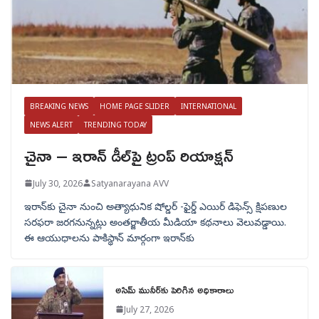
BREAKING NEWS
HOME PAGE SLIDER
INTERNATIONAL
NEWS ALERT
TRENDING TODAY
చైనా – ఇరాన్ డీల్‌పై ట్రంప్ రియాక్షన్
July 30, 2026
Satyanarayana AVV
ఇరాన్‌కు చైనా నుంచి అత్యాధునిక షోల్డర్‌ -ఫైర్డ్ ఎయిర్ డిఫెన్స్ క్షిపణుల
సరఫరా జరగనున్నట్లు అంతర్జాతీయ మీడియా కథనాలు వెలువడ్డాయి.
ఈ ఆయుధాలను పాకిస్థాన్‌ మార్గంగా ఇరాన్‌కు
అసిమ్ మునీర్‌కు పెరిగిన అధికారాలు
July 27, 2026