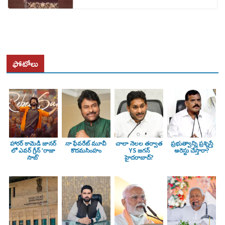
ఫోటోలు
హారర్ కామెడీ జానర్
నా ఫేవరేట్ మూవీ
చాలా నెలల తర్వాత
ప్రభుత్వాన్ని ప్రశ్నిస్తే
లో ఎవర్ గ్రీన్ ‘రాజా
కొదమసింహం
YS జగన్
అరెస్టు చేస్తారా?
సాబ్’
హైదరాబాద్?