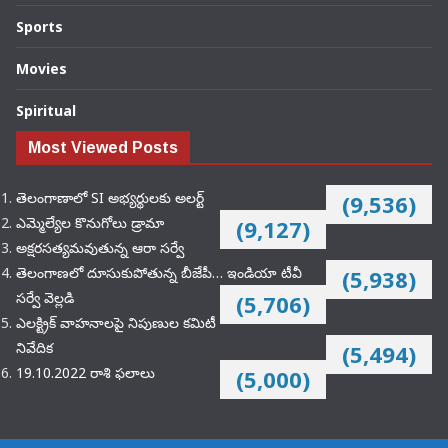
Sports
Movies
Spiritual
Most Viewed Posts
తెలంగాణాలో SI అభ్యర్థులకు అలర్ట్
(9,536)
ఎమ్మెల్యేల కొనుగోలు డ్రామా
(9,127)
అక్షరసత్యమవుతున్న ఆరా సర్వే
తెలంగాణలో దూసుకుపోతున్న బీజేపీ… ఇండియా టీవీ
(5,938)
సర్వే వెల్లడి
(5,706)
ఎలక్ట్రిక్‌ వాహనాలపై నిపుణుల కమిటీ
నివేదిక
(5,494)
19.10.2022 రాశి ఫలాలు
(5,000)